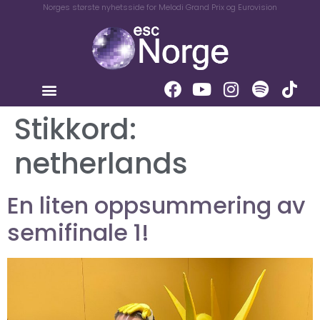
Norges største nyhetsside for Melodi Grand Prix og Eurovision
Stikkord:
netherlands
En liten oppsummering av
semifinale 1!