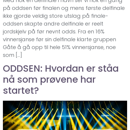
Med nok en delfinale i havn ser vi nok en gang
på oddsen før finalen og mens første delfinale
ikke gjorde veldig store utslag på finale-
oddsen skapte andre delfinale er reelt
jordskjelv på før nevnt odds. Fra en 16%
vinnersjanse før sin delfinale klarte gruppen
Gåte å gå opp til hele 51% vinnersjanse, noe
som […]
ODDSEN: Hvordan er ståa
nå som prøvene har
startet?