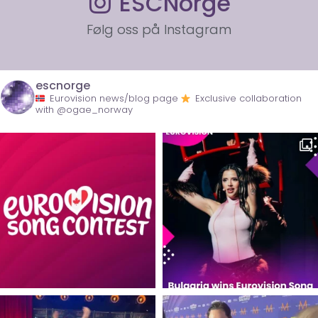
ESCNorge
Følg oss på Instagram
escnorge
Eurovision news/blog page
Exclusive collaboration
with @ogae_norway