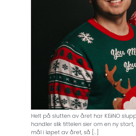
Helt på slutten av året har KEiiNO slu
handler slik tittelen sier om en ny sta
mål i løpet av året, så […]