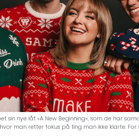
ppet sin nye låt «A New Beginning», som de har sa
rt, hvor man retter fokus på ting man ikke klarte. F