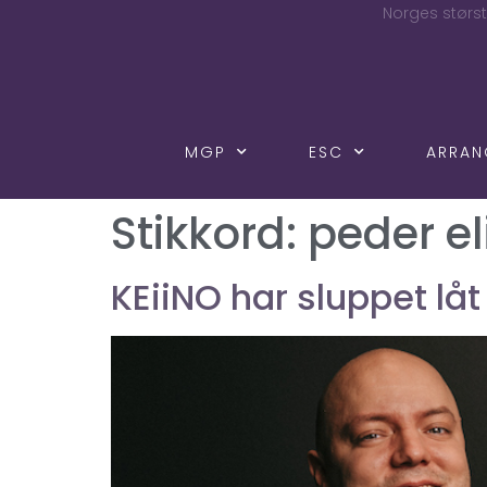
Norges størst
MGP
ESC
ARRA
Stikkord:
peder el
KEiiNO har sluppet lå