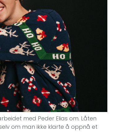
marbeidet med Peder Elias om. Låten
or selv om man ikke klarte å oppnå et