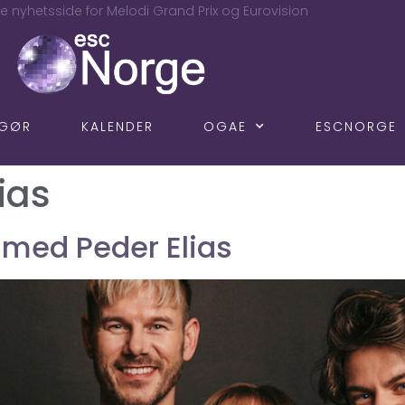
e nyhetsside for Melodi Grand Prix og Eurovision
NGØR
KALENDER
OGAE
ESCNORGE
ias
t med Peder Elias