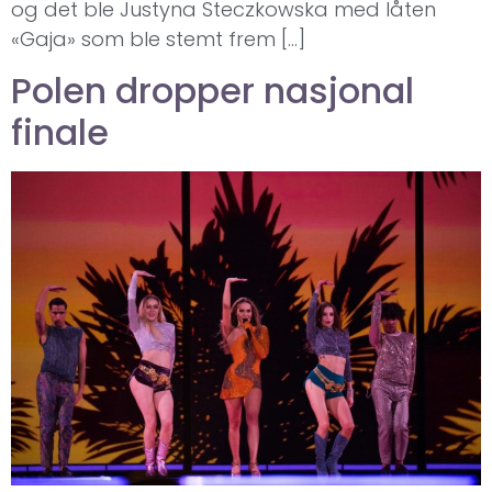
og det ble Justyna Steczkowska med låten
«Gaja» som ble stemt frem […]
Polen dropper nasjonal
finale