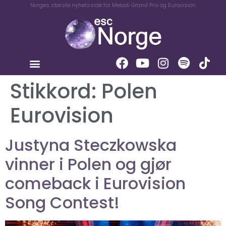
Norges største nyhetsside for Melodi Grand Prix og Eurovision
Stikkord:
Polen
Eurovision
Justyna Steczkowska
vinner i Polen og gjør
comeback i Eurovision
Song Contest!