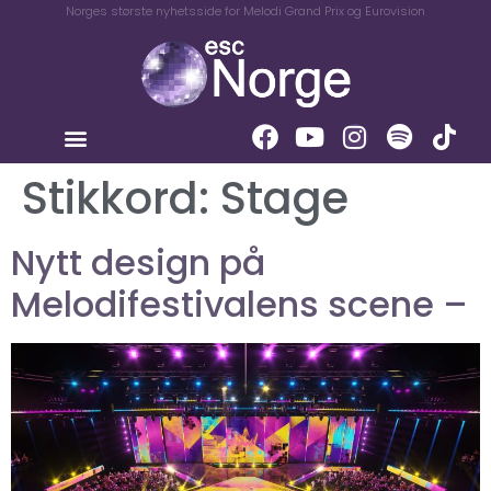
Norges største nyhetsside for Melodi Grand Prix og Eurovision
Stikkord:
Stage
Nytt design på
Melodifestivalens scene –