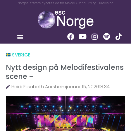
Norges største nyhetsside for Melodi Grand Prix og Eurovision
SVERIGE
Nytt design på Melodifestivalens
scene –
Heidi Elisabeth Aarsheim
januar 15, 2026
18:34