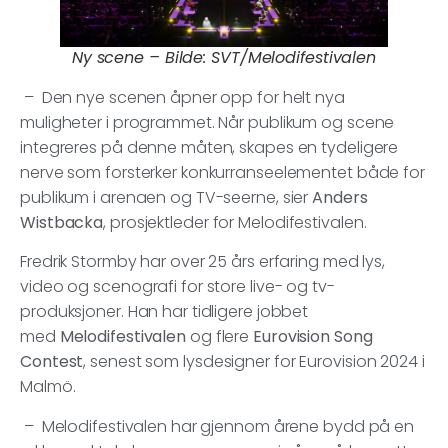
Ny scene – Bilde: SVT/Melodifestivalen
– Den nye scenen åpner opp for helt nya
muligheter i programmet. Når publikum og scene
integreres på denne måten, skapes en tydeligere
nerve som forsterker konkurranseelementet både for
publikum i arenaen og TV-seerne, sier
Anders
Wistbacka
, prosjektleder for Melodifestivalen.
Fredrik Stormby har over 25 års erfaring med lys,
video og scenografi for store live- og tv-
produksjoner. Han har tidligere jobbet
med
Melodifestivalen
og flere
Eurovision Song
Contest
, senest som lysdesigner for Eurovision 2024 i
Malmö.
– Melodifestivalen har gjennom årene bydd på en