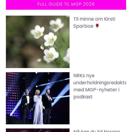
FULL GUIDE TIL MGP 2026
Til minne om Kirsti
Sparboe
NRKs nye
underholdningsredaktør
med MGP-nyheter i
podkast
Nå kan du bli Norges