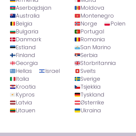
Aserbajdsjan
Moldova
Australia
Montenegro
Belgia
Norge
Polen
Bulgaria
Portugal
Danmark
Romania
Estland
San Marino
Finland
Serbia
Georgia
Storbritannia
Hellas
Israel
Sveits
Italia
Sverige
Kroatia
Tsjekkia
Kypros
Tyskland
Latvia
Østerrike
Litauen
Ukraina