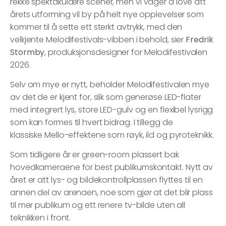
rekke spektakulære scener, men vi våger å love att
årets utforming vil by på helt nye opplevelser som
kommer til å sette ett sterkt avtrykk, med den
velkjente Melodifestivals-vibben i behold, sier
Fredrik
Stormby
, produksjonsdesigner for Melodifestivalen
2026.
Selv om mye er nytt, beholder Melodifestivalen mye
av det de er kjent for, slik som generøse LED-flater
med integrert lys, store LED-gulv og en flexibel lysrigg
som kan formes til hvert bidrag. I tillegg de
klassiske Mello-effektene som røyk, ild og pyroteknikk.
Som tidligere år er green-room plassert bak
hovedkameraene for best publikumskontakt. Nytt av
året er att lys- og bildekontrollplassen flyttes til en
annen del av arenaen, noe som gjør at det blir plass
til mer publikum og ett renere tv-bilde uten all
teknikken i front.