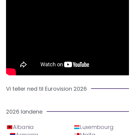
Vi teller ned til Eurovision 2026
2026 landene
Albania
Luxembourg
Armenia
Malta