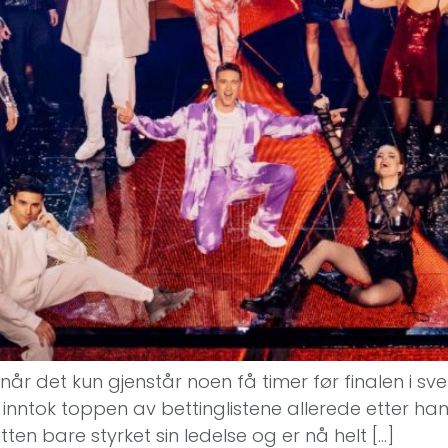
år det kun gjenstår noen få timer før finalen i sve
inntok toppen av bettinglistene allerede etter hans
ten bare styrket sin ledelse og er nå helt […]