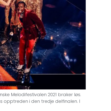
nske Melodifestivalen 2021 braker løs.
 opptreden i den tredje delfinalen. I