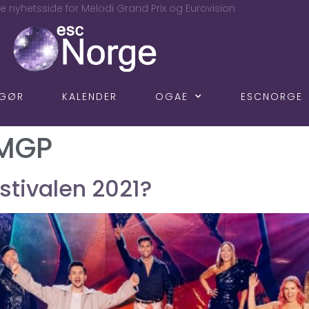
e nyhetsside for Melodi Grand Prix og Eurovision
NGØR
KALENDER
OGAE
ESCNORGE
 MGP
stivalen 2021?