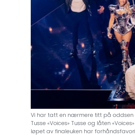
Vi har tatt en nærmere titt på oddsen n
Tusse «Voices» Tusse og låten «Voices» 
løpet av finaleuken har forhåndsfavorit