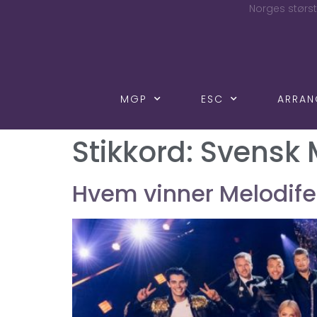
Norges størst
MGP
ESC
ARRA
Stikkord:
Svensk
Hvem vinner Melodife