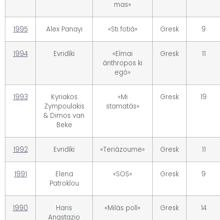
mas»
1995
Alex Panayi
«Sti fotiá»
Gresk
9
1994
Evridíki
«Eímai
Gresk
11
ánthropos ki
egó»
1993
Kyriakos
«Mi
Gresk
19
Zympoulakis
stamatás»
& Dimos van
Beke
1992
Evridíki
«Teriázoume»
Gresk
11
1991
Elena
«SOS»
Gresk
9
Patroklou
1990
Haris
«Milás polí»
Gresk
14
Anastazio