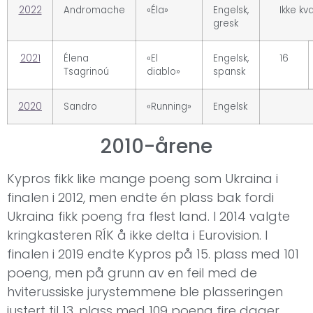
2022
Andromache
«Éla»
Engelsk,
Ikke kva
gresk
2021
Élena
«El
Engelsk,
16
Tsagrinoú
diablo»
spansk
2020
Sandro
«Running»
Engelsk
2010-årene
Kypros fikk like mange poeng som Ukraina i
finalen i 2012, men endte én plass bak fordi
Ukraina fikk poeng fra flest land. I 2014 valgte
kringkasteren RÍK å ikke delta i Eurovision. I
finalen i 2019 endte Kypros på 15. plass med 101
poeng, men på grunn av en feil med de
hviterussiske jurystemmene ble plasseringen
justert til 13. plass med 109 poeng fire dager