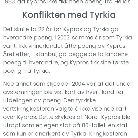
1983, da Kypros ikke fikk noen poeng fra Hellas.
Konflikten med Tyrkia
Det skulle ta 22 år før Kypros og Tyrkia ga
hverandre poeng. I 2003, samme år som Tyrkia
vant, fikk vinnerlandet åtte poeng av Kypros.
Året etter, i Istanbul, ga begge de to landene
poeng til hverandre, og Kypros fikk sine første
poeng fra Tyrkia.
Noe annet som skjedde i 2004 var at det under
avstemningen ble vist kart av hvert land før
utdelingen av poeng. Den tyrkiske
vertskringkasteren valgte å ikke vise noe kart
over Kypros. Dette skyldes at Nord-Kypros ble
utropt som en egen stat på 80-tallet; en stat
som kun er anerkjent av Tyrkia. Kringkasteren