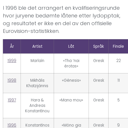
I 1996 ble det arrangert en kvalifiseringsrunde
hvor juryene bedømte låtene etter lydopptak,
og resultatet er ikke en del av den offisielle
Eurovision-statistikken.
År
Artist
Låt
Språk
Finale
1999
Marlaín
«Tha ‘nai
Gresk
22
érotas»
1998
Mikhális
«Génesis»
Gresk
11
Khatzijánnis
1997
Hara &
«Mana mou»
Gresk
5
Andreas
Konstantínou
1996
Konstantínos
«Móno gia
Gresk
9