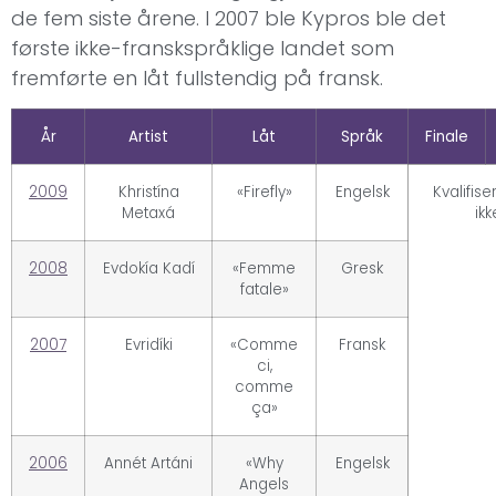
de fem siste årene. I 2007 ble Kypros ble det
første ikke-franskspråklige landet som
fremførte en låt fullstendig på fransk.
År
Artist
Låt
Språk
Finale
2009
Khristína
«Firefly»
Engelsk
Kvalifise
Metaxá
ikk
2008
Evdokía Kadí
«Femme
Gresk
fatale»
2007
Evridíki
«Comme
Fransk
ci,
comme
ça»
2006
Annét Artáni
«Why
Engelsk
Angels