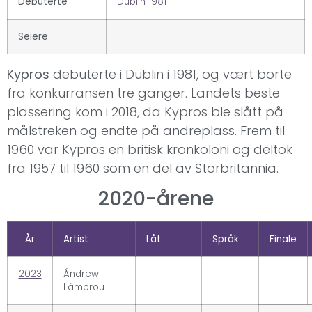
Debuterte
Dublin 1981
Seiere
Kypros
debuterte i Dublin i 1981, og vært borte
fra konkurransen tre ganger. Landets beste
plassering kom i 2018, da Kypros ble slått på
målstreken og endte på andreplass. Frem til
1960 var Kypros en britisk kronkoloni og deltok
fra 1957 til 1960 som en del av Storbritannia.
2020-årene
År
Artist
Låt
Språk
Finale
2023
Ándrew
Lámbrou