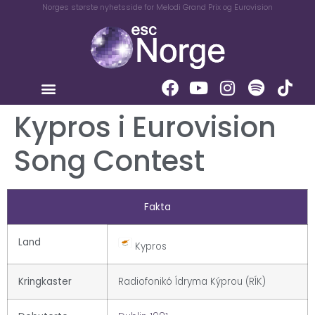
Norges største nyhetsside for Melodi Grand Prix og Eurovision
Kypros i Eurovision
Song Contest
Fakta
Land
Kypros
Kringkaster
Radiofonikó Ídryma Kýprou (RÍK)