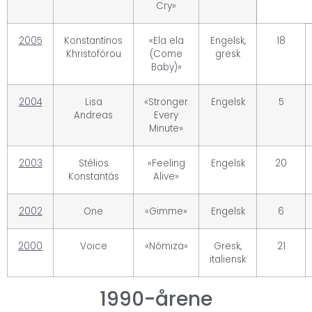
Cry»
2005
Konstantínos
«Ela ela
Engelsk,
18
Khristofórou
(Come
gresk
Baby)»
2004
Lisa
«Stronger
Engelsk
5
Andreas
Every
Minute»
2003
Stélios
«Feeling
Engelsk
20
Konstantás
Alive»
2002
One
«Gimme»
Engelsk
6
2000
Voice
«Nómiza»
Gresk,
21
italiensk
1990-årene