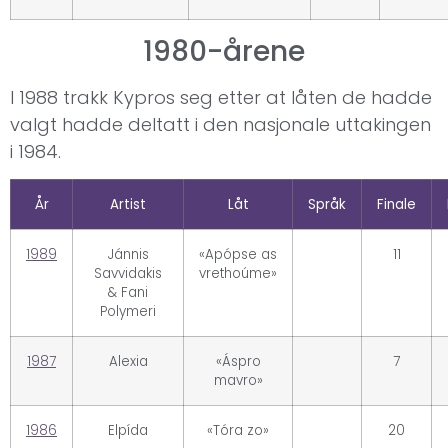
1980-årene
I 1988 trakk Kypros seg etter at låten de hadde
valgt hadde deltatt i den nasjonale uttakingen
i 1984.
År
Artist
Låt
Språk
Finale
1989
Jánnis
«Apópse as
11
Savvidakis
vrethoúme»
& Fani
Polymeri
1987
Alexia
«Áspro
7
mavro»
1986
Elpída
«Tóra zo»
20