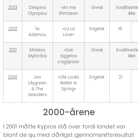
2013
Déspina
«An me
Gresk
Kvalifisert
Olympíou
thimásai»
ikke
2012
Ívi
«La La
Engelsk
16
Adámou
Love»
2011
Khrístos
«San
Gresk
Kvalifisert
Mylórdos
ággelos
ikke
s’agápisa»
2010
Jon
«Life Looks
Engelsk
21
Lilygreen
Better in
& The
Spring»
Islanders
2000-årene
I 2001 måtte Kypros stå over fordi landet var
blant de sju med dårligst gjennomsnittsresultat