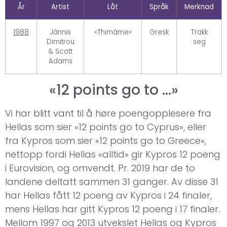
År
Artist
Låt
Språk
Merknad
1988
Jánnis
«Thimáme»
Gresk
Trakk
Dimitrou
seg
& Scott
Adams
«12 points go to …»
Vi har blitt vant til å høre poengopplesere fra
Hellas som sier «12 points go to Cyprus», eller
fra Kypros som sier «12 points go to Greece»,
nettopp fordi Hellas «alltid» gir Kypros 12 poeng
i Eurovision, og omvendt. Pr. 2019 har de to
landene deltatt sammen 31 ganger. Av disse 31
har Hellas fått 12 poeng av Kypros i 24 finaler,
mens Hellas har gitt Kypros 12 poeng i 17 finaler.
Mellom 1997 og 2013 utvekslet Hellas og Kypros