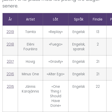
senere.
År
Artist
Låt
Språk
Finale
2019
Tamta
«Replay»
Engelsk
13
2018
Eléni
«Fuego»
Engelsk,
2
Fouréira
spansk
2017
Hovig
«Gravity»
Engelsk
21
2016
Minus One
«Alter Ego»
Engelsk
21
2015
Jánnis
«One
Engelsk
22
Karajánnis
Thing I
Should
Have
Done»