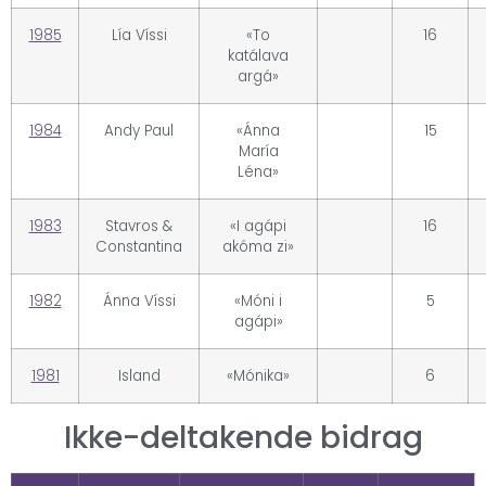
1985
Lía Víssi
«To
16
katálava
argá»
1984
Andy Paul
«Ánna
15
María
Léna»
1983
Stavros &
«I agápi
16
Constantina
akóma zi»
1982
Ánna Víssi
«Móni i
5
agápi»
1981
Island
«Mónika»
6
Ikke-deltakende bidrag