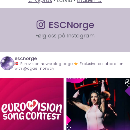
← Kypros
• Latvia •
Litauen →
ESCNorge
Følg oss på Instagram
escnorge
Eurovision news/blog page
Exclusive collaboration
with @ogae_norway