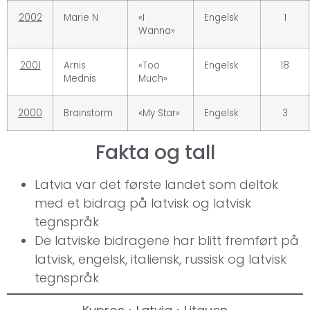
2002
Marie N
«I
Engelsk
1
Wanna»
2001
Arnis
«Too
Engelsk
18
Mednis
Much»
2000
Brainstorm
«My Star»
Engelsk
3
Fakta og tall
Latvia var det første landet som deltok
med et bidrag på latvisk og latvisk
tegnspråk
De latviske bidragene har blitt fremført på
latvisk, engelsk, italiensk, russisk og latvisk
tegnspråk