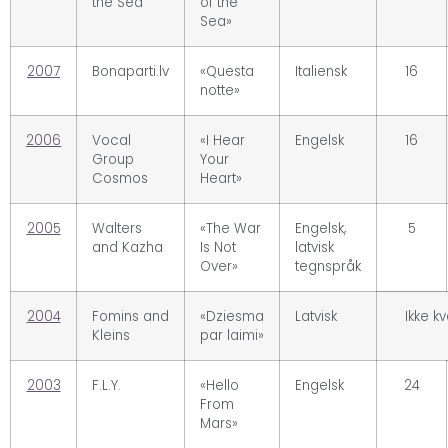
the Sea
of the
Sea»
2007
Bonaparti.lv
«Questa
Italiensk
16
notte»
2006
Vocal
«I Hear
Engelsk
16
Group
Your
Cosmos
Heart»
2005
Walters
«The War
Engelsk,
5
and Kazha
Is Not
latvisk
Over»
tegnspråk
2004
Fomins and
«Dziesma
Latvisk
Ikke kv
Kleins
par laimi»
2003
F.L.Y.
«Hello
Engelsk
24
From
Mars»