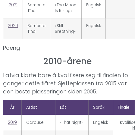
2021
Samanta
«The Moon
Engelsk
Tīna
Is Rising»
2020
Samanta
«Still
Engelsk
Tīna
Breathing»
Poeng
2010-årene
Latvia klarte bare å kvalifisere seg til finalen to
ganger dette tiåret. Sjetteplassen fra 2015 var
den beste plasseringen siden 2005.
År
Artist
Låt
Språk
Finale
2019
Carousel
«That Night»
Engelsk
Kvalifis
ik