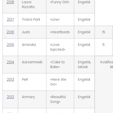
2018
Laura
«Funny Girl»
Engelsk
Rizzotto
2017
Triana Park
«Line»
Engelsk
2016
Justs
«Heartbeat»
Engelsk
15
2015
Aminata
«Love
Engelsk
6
Injected»
2014
Aarzemnieki
«Cake to
Engelsk,
Kvalifis
Bake»
latvisk
ik
2013
PeR
«Here We
Engelsk
Go»
2012
Anmary
«Beautiful
Engelsk
Song»