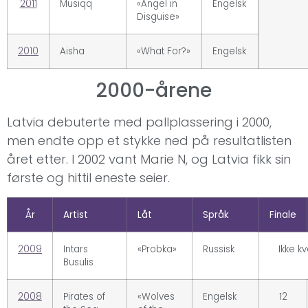
2011
Musiqq
«Angel in
Engelsk
Disguise»
2010
Aisha
«What For?»
Engelsk
2000-årene
Latvia debuterte med pallplassering i 2000,
men endte opp et stykke ned på resultatlisten
året etter. I 2002 vant Marie N, og Latvia fikk sin
første og hittil eneste seier.
År
Artist
Låt
Språk
Finale
2009
Intars
«Probka»
Russisk
Ikke kv
Busulis
2008
Pirates of
«Wolves
Engelsk
12