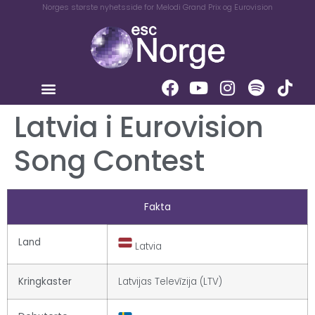
Norges største nyhetsside for Melodi Grand Prix og Eurovision
Latvia i Eurovision
Song Contest
Fakta
Land
Latvia
Kringkaster
Latvijas Televīzija (LTV)