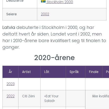
Debuterte
Stockholm 2000
Seiere
2002
Latvia
debuterte i Stockholm i 2000, og har
deltatt hvert år siden. Landet vant i 2002, men
har i 2010-årene bare kvalifisert seg til finalen to
ganger.
2020-årene
År
Artist
Låt
Språk
Finale
P
2023
2022
Citi Zēni
«Eat Your
Ikke kvalifi
Salad»