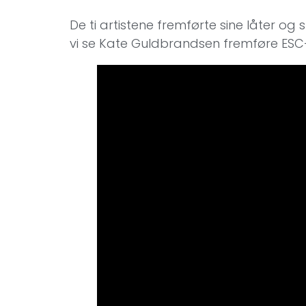
De ti artistene fremførte sine låter og 
vi se Kate Guldbrandsen fremføre ESC-b