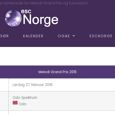
e nyhetsside for Melodi Grand Prix og Eurovision
NGØR
KALENDER
OGAE
ESCNORGE
Melodi Grand Prix 2016
Lørdag 27. februar 2016
Oslo Spektrum
Oslo