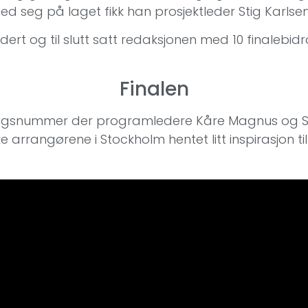
Med seg på laget fikk han prosjektleder Stig Karlsen
ert og til slutt satt redaksjonen med 10 finalebid
Finalen
ingsnummer der programledere Kåre Magnus og Si
ske arrangørene i Stockholm hentet litt inspirasjo