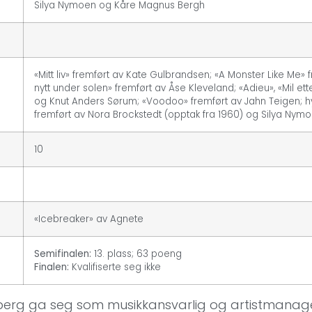
Silya Nymoen og Kåre Magnus Bergh
«Mitt liv» fremført av Kate Gulbrandsen; «A Monster Like Me» 
nytt under solen» fremført av Åse Kleveland; «Adieu», «Mil et
og Knut Anders Sørum; «Voodoo» fremført av Jahn Teigen; h
fremført av Nora Brockstedt (opptak fra 1960) og Silya Nym
10
«Icebreaker» av Agnete
Semifinalen:
13. plass; 63 poeng
Finalen:
Kvalifiserte seg ikke
Stenberg ga seg som musikkansvarlig og artistmana