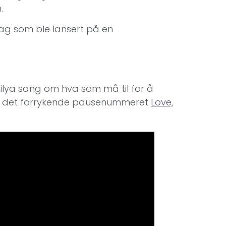
.
rag som ble lansert på en
lya sang om hva som må til for å
n til det forrykende pausenummeret
Love,