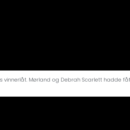
rets vinnerlåt. Mørland og Debrah Scarlett hadde f