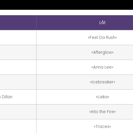
Låt
«Feel Da Rush»
«Afterglow»
«Anna Lee»
«Icebreaker»
 Dillan
«Laika»
«Into the Fire»
«Traces»