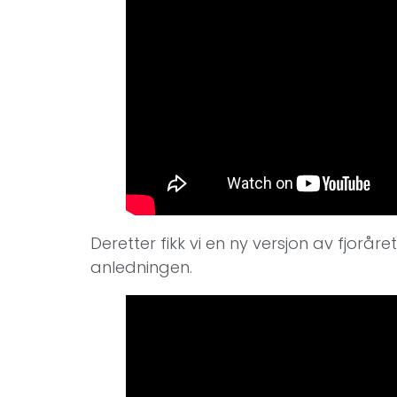
Deretter fikk vi en ny versjon av fjorå
anledningen.