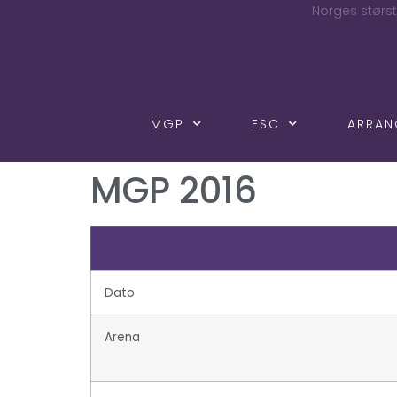
Norges størst
MGP
ESC
ARRA
MGP 2016
Dato
Arena