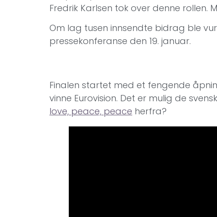
Fredrik Karlsen tok over denne rollen. 
Om lag tusen innsendte bidrag ble vurd
pressekonferanse den 19. januar.
Finalen startet med et fengende åpn
vinne Eurovision. Det er mulig de sven
love, peace, peace
herfra?