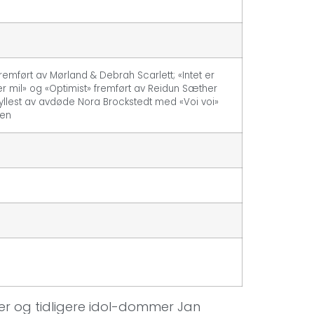
fremført av Mørland & Debrah Scarlett; «Intet er
ter mil» og «Optimist» fremført av Reidun Sæther
yllest av avdøde Nora Brockstedt med «Voi voi»
oen
ger og tidligere idol-dommer Jan