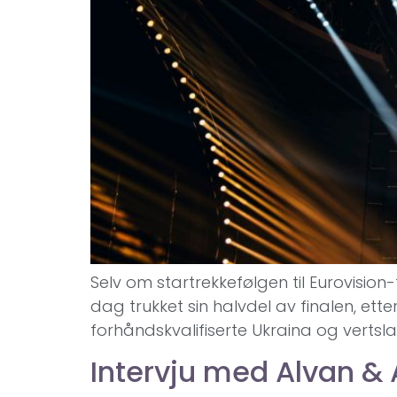
Selv om startrekkefølgen til Eurovision-f
dag trukket sin halvdel av finalen, ett
forhåndskvalifiserte Ukraina og vertsla
Intervju med Alvan &