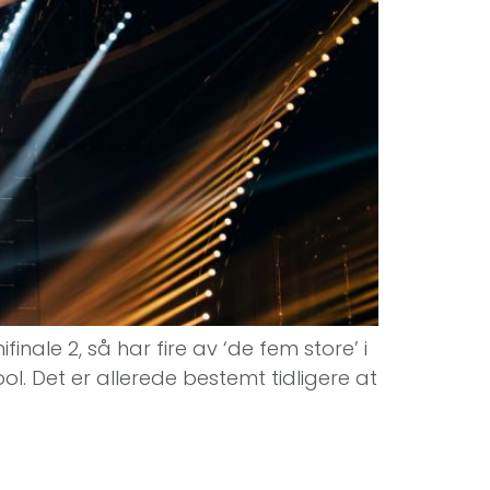
finale 2, så har fire av ‘de fem store’ i
ol. Det er allerede bestemt tidligere at