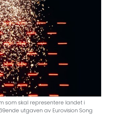
vem som skal representere landet i
en 69ende utgaven av Eurovision Song