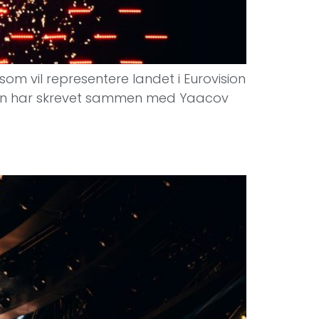
som vil representere landet i Eurovision
 han har skrevet sammen med Yaacov