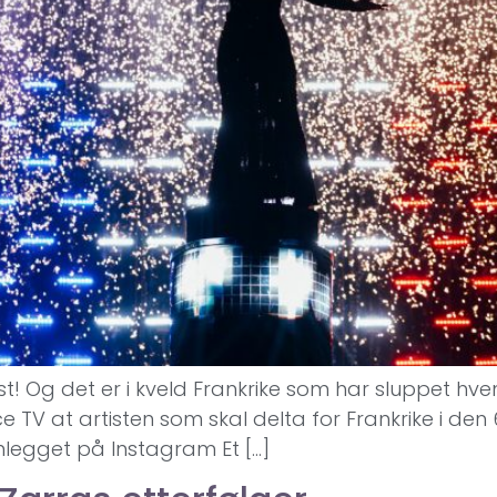
tist! Og det er i kveld Frankrike som har sluppet h
nce TV at artisten som skal delta for Frankrike i d
nnlegget på Instagram Et […]