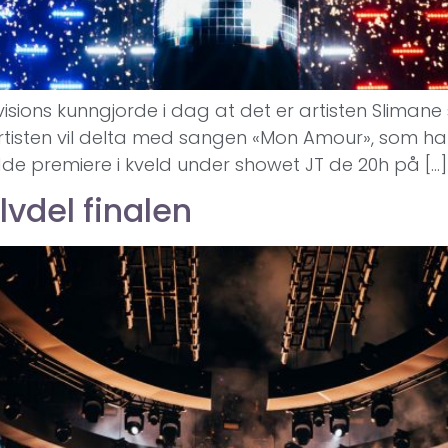
sions kunngjorde i dag at det er artisten Slimane 
 Artisten vil delta med sangen «Mon Amour», som
e premiere i kveld under showet JT de 20h på […]
alvdel finalen