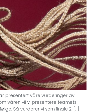
har presentert våre vurderinger av
om våren vil vi presentere teamets
følge. Så vurderer vi semifinale 2, […]