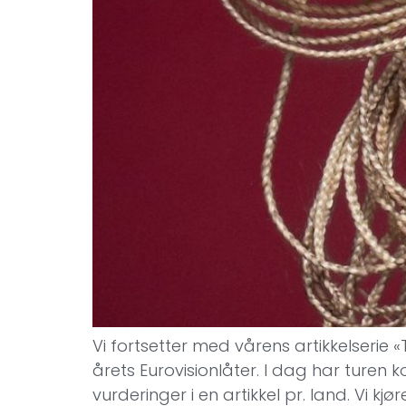
Vi fortsetter med vårens artikkelserie
årets Eurovisionlåter. I dag har turen
vurderinger i en artikkel pr. land. Vi kj