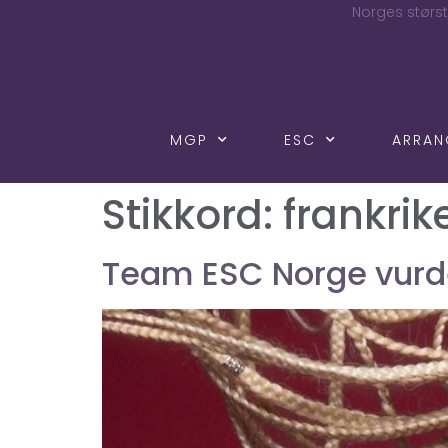
Norges størst
MGP
ESC
ARRA
Stikkord:
frankrik
Team ESC Norge vurd