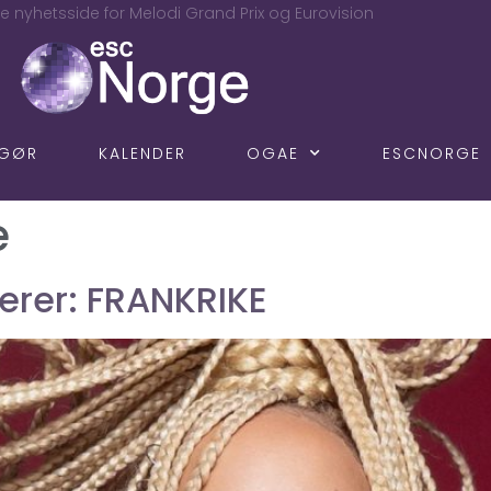
e nyhetsside for Melodi Grand Prix og Eurovision
NGØR
KALENDER
OGAE
ESCNORGE
e
erer: FRANKRIKE