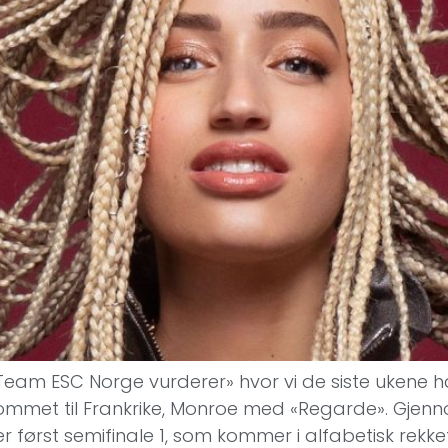
 «Team ESC Norge vurderer» hvor vi de siste ukene 
 kommet til Frankrike, Monroe med «Regarde». Gjenn
ører først semifinale 1, som kommer i alfabetisk rekke