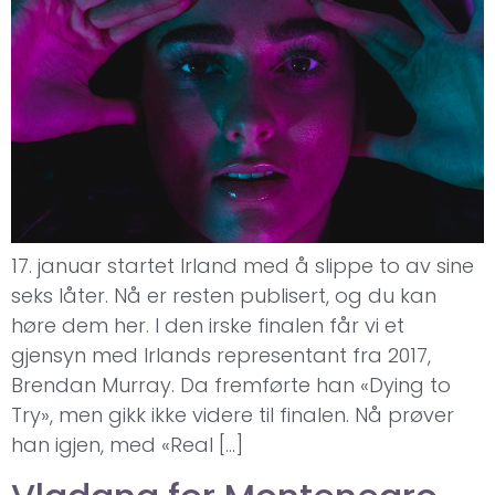
17. januar startet Irland med å slippe to av sine
seks låter. Nå er resten publisert, og du kan
høre dem her. I den irske finalen får vi et
gjensyn med Irlands representant fra 2017,
Brendan Murray. Da fremførte han «Dying to
Try», men gikk ikke videre til finalen. Nå prøver
han igjen, med «Real […]