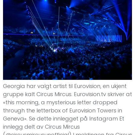
Georgia har valgt artist til Eurovision, en ukjent
gruppe kalt Circus Mircus. Eurovision.tv skriver at
«this morning, a mysterious letter dropped
through the letterbox of Eurovision Towers in
Geneva». Se dette innlegget på Instagram Et
innlegg delt av Circus Mircus
(@circusmircusunofficial) I meldingen fra Circus