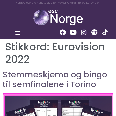
Norges største nyhetsside for Melodi Grand Prix og Eurovision
Stikkord:
Eurovision
2022
Stemmeskjema og bingo
til semfinalene i Torino