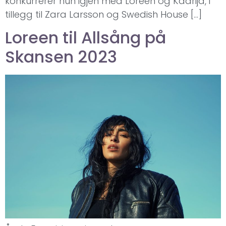
konkurrerer hun igjen med Loreen og Käärijä, i
tillegg til Zara Larsson og Swedish House […]
Loreen til Allsång på
Skansen 2023