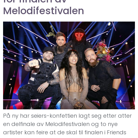
Melodifestivalen
På ny har seiers-konfettien lagt seg etter atter
en delfinale av Melodifestivalen og to nye
artister kan feire at de skal til finalen i Friends