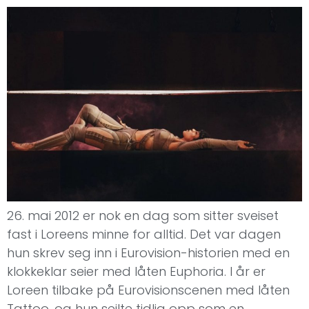
26. mai 2012 er nok en dag som sitter sveiset
fast i Loreens minne for alltid. Det var dagen
hun skrev seg inn i Eurovision-historien med en
klokkeklar seier med låten Euphoria. I år er
Loreen tilbake på Eurovisionscenen med låten
Tattoo, og hun seilte tidlig opp som en