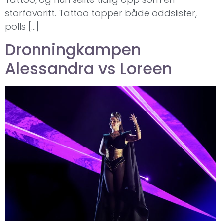
storfavoritt. Tattoo topper både oddslister,
polls […]
Dronningkampen
Alessandra vs Loreen