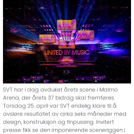
SVT har i dag avduket årets scene i Malmö
Arena, der årets 37 bidrag skal fremføres.
Torsdag 25. april var SVT endelig klare til å
avsløre resultatet av cirka seks måneder med
design, konstruksjon og finpussing. Invitert
presse fikk se den imponerende sceneriggen i