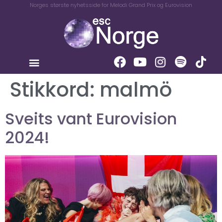
Norges største nyhetsside for Melodi Grand Prix og Eurovision
Stikkord:
malmö
Sveits vant Eurovision
2024!