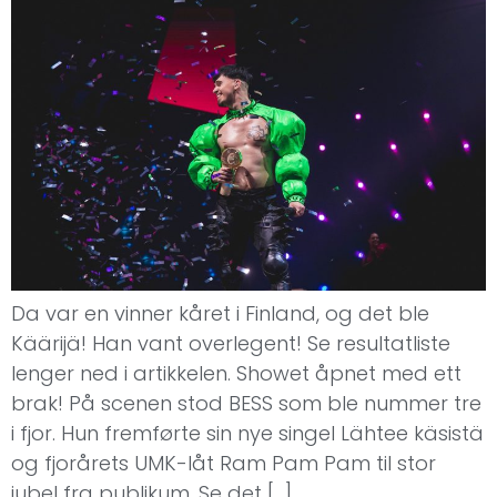
Da var en vinner kåret i Finland, og det ble
Käärijä! Han vant overlegent! Se resultatliste
lenger ned i artikkelen. Showet åpnet med ett
brak! På scenen stod BESS som ble nummer tre
i fjor. Hun fremførte sin nye singel Lähtee käsistä
og fjorårets UMK-låt Ram Pam Pam til stor
jubel fra publikum. Se det […]