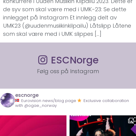
konkurrere i Uuden Musiikin Kilpailu 2023. Dette er
de syv som skal være med i UMK-23: Se dette
innlegget på Instagram Et innlegg delt av
UMK23 (@uudenmusiikinkilpailu) Låtslipp Låtene
som skal være med i UMK slippes […]
ESCNorge
Følg oss på Instagram
escnorge
Eurovision news/blog page
Exclusive collaboration
with @ogae_norway