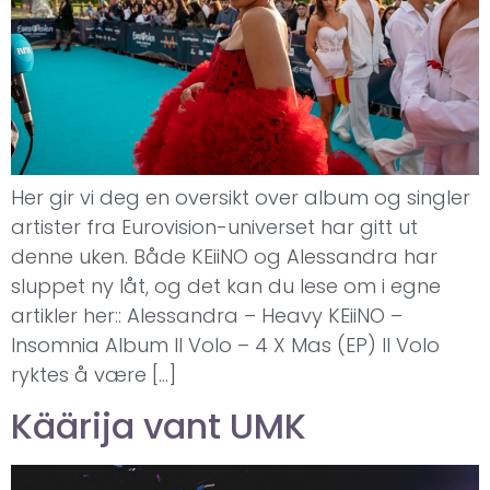
Her gir vi deg en oversikt over album og singler
artister fra Eurovision-universet har gitt ut
denne uken. Både KEiiNO og Alessandra har
sluppet ny låt, og det kan du lese om i egne
artikler her:: Alessandra – Heavy KEiiNO –
Insomnia Album Il Volo – 4 X Mas (EP) Il Volo
ryktes å være […]
Käärija vant UMK