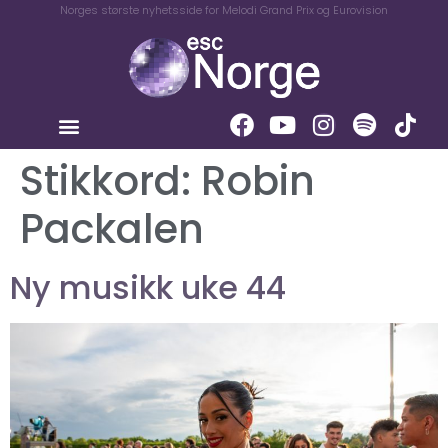
Norges største nyhetsside for Melodi Grand Prix og Eurovision
Stikkord:
Robin
Packalen
Ny musikk uke 44