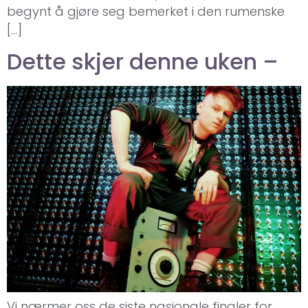
begynt å gjøre seg bemerket i den rumenske
[…]
Dette skjer denne uken –
Vi nærmer oss de siste nasjonale finaler for