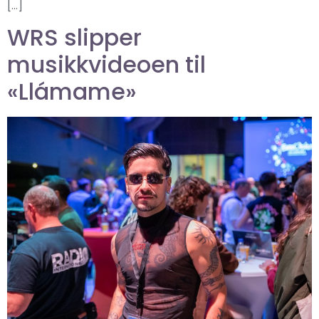
[…]
WRS slipper
musikkvideoen til
«Llámame»