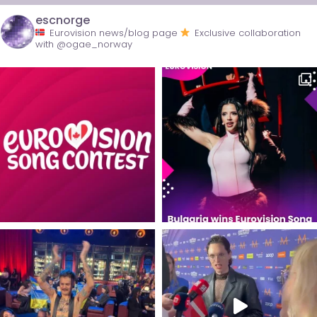
escnorge
Eurovision news/blog page
Exclusive collaboration
with @ogae_norway