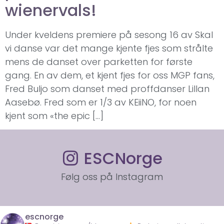
wienervals!
Under kveldens premiere på sesong 16 av Skal
vi danse var det mange kjente fjes som strålte
mens de danset over parketten for første
gang. En av dem, et kjent fjes for oss MGP fans,
Fred Buljo som danset med proffdanser Lillan
Aasebø. Fred som er 1/3 av KEiiNO, for noen
kjent som «the epic […]
ESCNorge
Følg oss på Instagram
escnorge