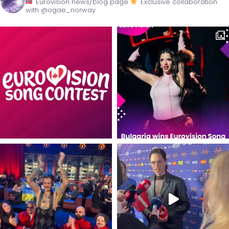
Eurovision news/blog page
Exclusive collaboration
with @ogae_norway