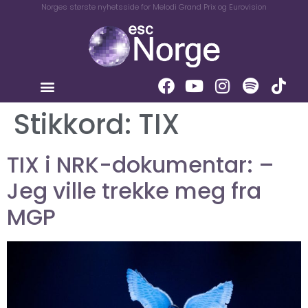
Norges største nyhetsside for Melodi Grand Prix og Eurovision
Stikkord:
TIX
TIX i NRK-dokumentar: –
Jeg ville trekke meg fra
MGP