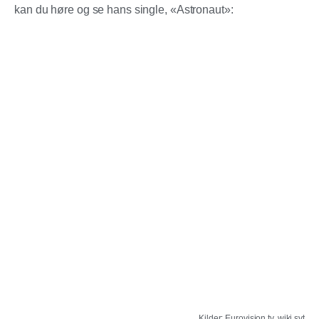
kan du høre og se hans single, «Astronaut»:
Kilder: Eurovision.tv, wiki,svt