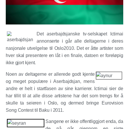
Det aserbajdsjanske tv-selskapet Ictimai
annonserte i går alle deltagerne i deres
nasjonale utvelgelse til Oslo2010. Det er åtte artister som
hver skal presentere en låt i en finale, datoen er foreløpig
ikke gjort kjent.
Noen av deltagerne er allerede godt kjente
og meget populære i Aserbajdsjan, mens
andre er helt i startfasen av sine karrierer. Ictimai sier de
har tillit til at alle disse artistene har det som trengs for å
skulle ta seieren i Oslo, og dermed bringe Eurovision
Song Contest til Baku i 2011.
Sangene er ikke offentliggjort enda, da
de nå går gjennom en siste