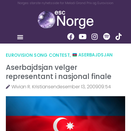
Norges største nyhetsside for Melodi Grand Prix og Eurovision
EUROVISION SONG CONTEST
,
ASERBAJDSJAN
Aserbajdsjan velger
representant i nasjonal finale
Wivian R. Kristiansen
desember 13, 2009
09:54