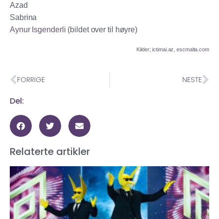
Azad
Sabrina
Aynur Isgenderli
(bildet over til høyre)
Kilder;
ictimai.az
,
escmalta.com
FORRIGE
NESTE
Del:
Relaterte artikler