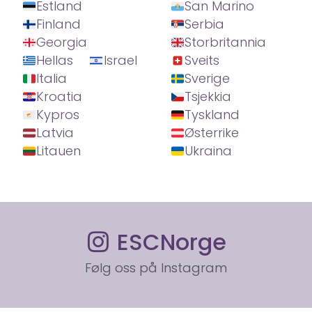
Estland
San Marino
Finland
Serbia
Georgia
Storbritannia
Hellas
Israel
Sveits
Italia
Sverige
Kroatia
Tsjekkia
Kypros
Tyskland
Latvia
Østerrike
Litauen
Ukraina
ESCNorge
Følg oss på Instagram