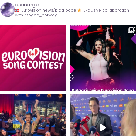
escnorge
Eurovision news/blog page
Exclusive collaboration
with @ogae_norway