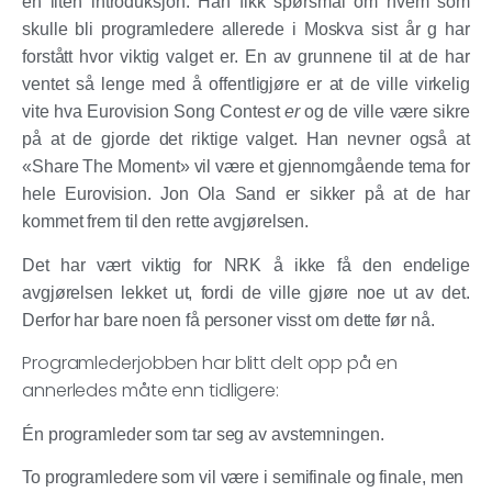
en liten introduksjon. Han fikk spørsmål om hvem som
skulle bli programledere allerede i Moskva sist år g har
forstått hvor viktig valget er. En av grunnene til at de har
ventet så lenge med å offentligjøre er at de ville virkelig
vite hva Eurovision Song Contest
er
og de ville være sikre
på at de gjorde det riktige valget. Han nevner også at
«Share The Moment» vil være et gjennomgående tema for
hele Eurovision. Jon Ola Sand er sikker på at de har
kommet frem til den rette avgjørelsen.
Det har vært viktig for NRK å ikke få den endelige
avgjørelsen lekket ut, fordi de ville gjøre noe ut av det.
Derfor har bare noen få personer visst om dette før nå.
Programlederjobben har blitt delt opp på en
annerledes måte enn tidligere:
Én
programleder som tar seg av avstemningen.
To
programledere som vil være i semifinale og finale, men