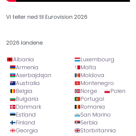
Vi teller ned til Eurovision 2026
2026 landene
Albania
Luxembourg
Armenia
Malta
Aserbajdsjan
Moldova
Australia
Montenegro
Belgia
Norge
Polen
Bulgaria
Portugal
Danmark
Romania
Estland
San Marino
Finland
Serbia
Georgia
Storbritannia