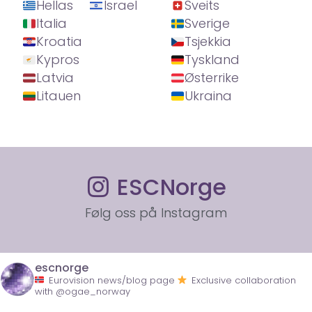
Hellas
Israel
Sveits
Italia
Sverige
Kroatia
Tsjekkia
Kypros
Tyskland
Latvia
Østerrike
Litauen
Ukraina
ESCNorge
Følg oss på Instagram
escnorge
Eurovision news/blog page
Exclusive collaboration
with @ogae_norway