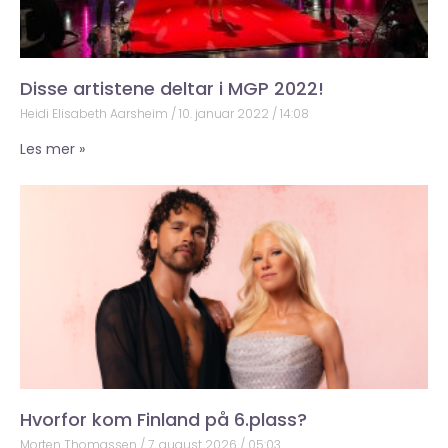
Disse artistene deltar i MGP 2022!
Heidi Elisabeth Aarsheim
10. januar 2022
14:08
Les mer »
Hvorfor kom Finland på 6.plass?
Morten Thomassen
7. august 2026
05:03