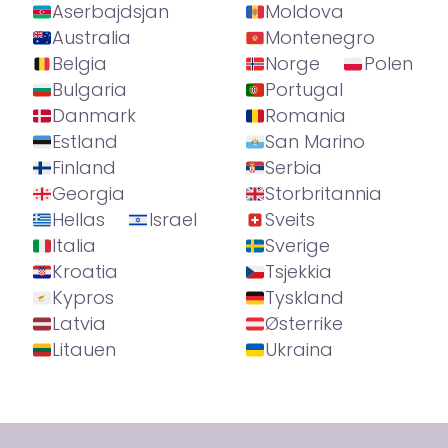
Aserbajdsjan
Moldova
Australia
Montenegro
Belgia
Norge
Polen
Bulgaria
Portugal
Danmark
Romania
Estland
San Marino
Finland
Serbia
Georgia
Storbritannia
Hellas
Israel
Sveits
Italia
Sverige
Kroatia
Tsjekkia
Kypros
Tyskland
Latvia
Østerrike
Litauen
Ukraina