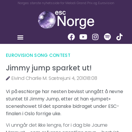
Norges største nyhetsside for Melodi Grand Prix og Eurovision
EUROVISION SONG CONTEST
Jimmy jump sparket ut!
Eivind Charlie M. Sætre
juni 4, 2010
18:08
Vi på escNorge har nesten bevisst unngått å nevne
stuntet til Jimmy Jump, etter at han «jumpet»
sceneshowet til det spanske bidraget under ESC-
finalen i Oslo forrige uke.
Vi unngår det ikke lengre, for i dag ble Jaume