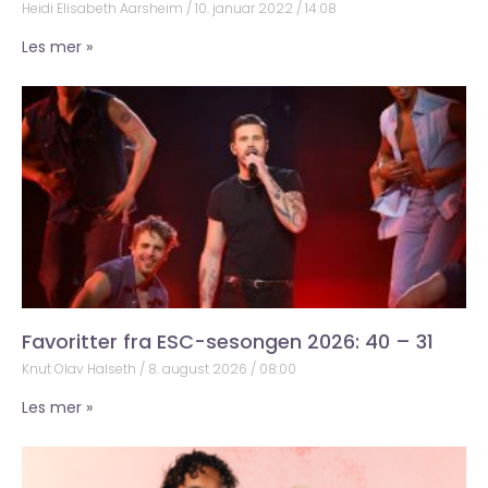
Heidi Elisabeth Aarsheim
10. januar 2022
14:08
Les mer »
Favoritter fra ESC-sesongen 2026: 40 – 31
Knut Olav Halseth
8. august 2026
08:00
Les mer »