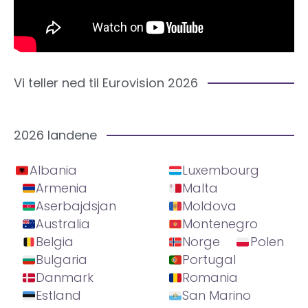
Vi teller ned til Eurovision 2026
2026 landene
Albania
Luxembourg
Armenia
Malta
Aserbajdsjan
Moldova
Australia
Montenegro
Belgia
Norge
Polen
Bulgaria
Portugal
Danmark
Romania
Estland
San Marino