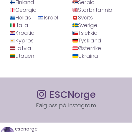
Finland
Serbia
Georgia
Storbritannia
Hellas
Israel
Sveits
Italia
Sverige
Kroatia
Tsjekkia
Kypros
Tyskland
Latvia
Østerrike
Litauen
Ukraina
ESCNorge
Følg oss på Instagram
escnorge