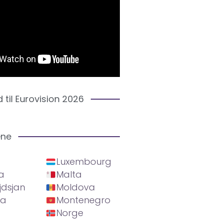
d til Eurovision 2026
ene
Luxembourg
a
Malta
jdsjan
Moldova
ia
Montenegro
Norge