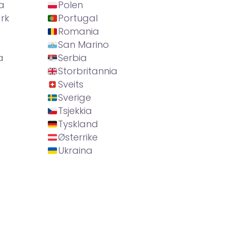
a
Polen
rk
Portugal
Romania
San Marino
a
Serbia
Storbritannia
Sveits
Sverige
Tsjekkia
Tyskland
Østerrike
Ukraina