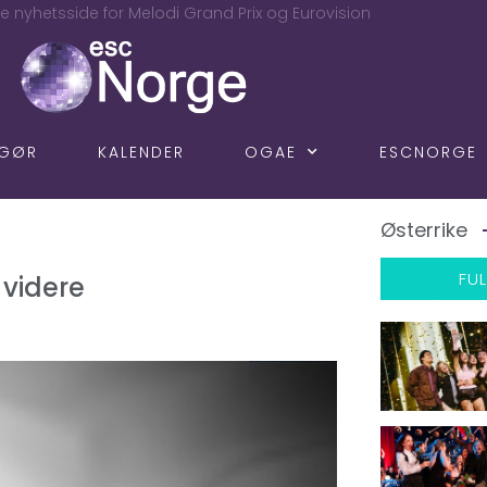
e nyhetsside for Melodi Grand Prix og Eurovision
NGØR
KALENDER
OGAE
ESCNORGE
Østerrike
FUL
 videre