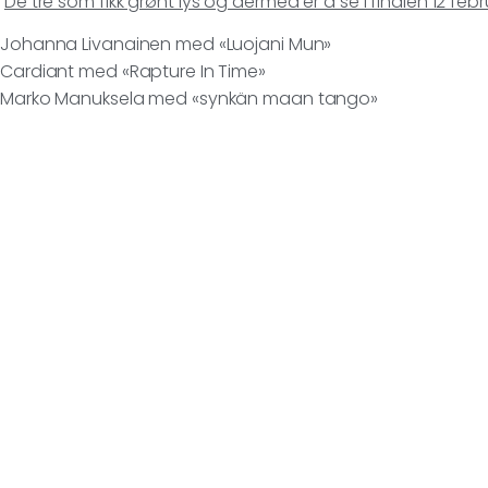
De tre som fikk grønt lys og dermed er å se i finalen 12 febr
Johanna Livanainen med «Luojani Mun»
Cardiant med «Rapture In Time»
Marko Manuksela med «synkän maan tango»