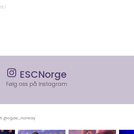
026
ESCNorge
Følg oss på Instagram
with @ogae_norway