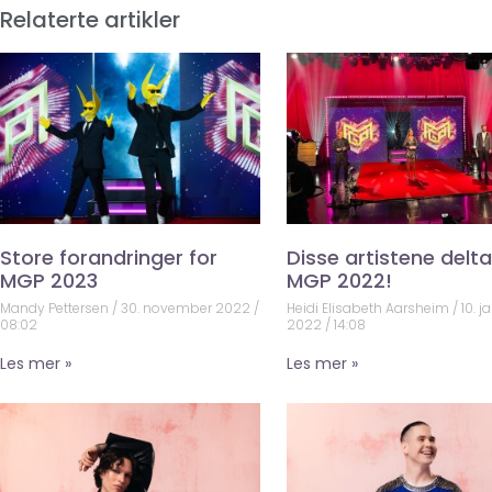
Relaterte artikler
Store forandringer for
Disse artistene deltar
MGP 2023
MGP 2022!
Mandy Pettersen
30. november 2022
Heidi Elisabeth Aarsheim
10. j
08:02
2022
14:08
Les mer »
Les mer »