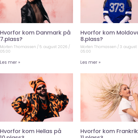
Hvorfor kom Danmark på
Hvorfor kom Moldov
7.plass?
8.plass?
Morten Thomassen
5. august 2026
Morten Thomassen
3. august
05:00
05:00
Les mer »
Les mer »
Hvorfor kom Hellas på
Hvorfor kom Frankri
10.plass?
11.plass?