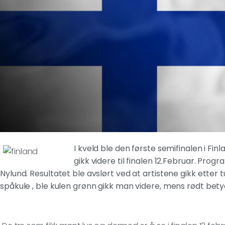
I kveld ble den første semifinalen i Fin
gikk videre til finalen 12.Februar. Pr
Nylund. Resultatet ble avslørt ved at artistene gikk etter t
spåkule , ble kulen grønn gikk man videre, mens rødt bet