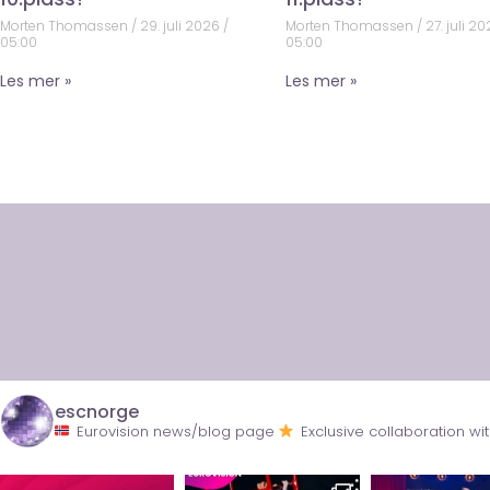
Morten Thomassen
29. juli 2026
Morten Thomassen
27. juli 2
05:00
05:00
Les mer »
Les mer »
escnorge
Eurovision news/blog page
Exclusive collaboration 