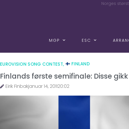
Norges størst
MGP
ESC
ARRA
EUROVISION SONG CONTEST
,
FINLAND
Finlands første semifinale: Disse gikk
Eirik Finbak
januar 14, 2011
20:02