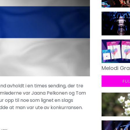
Melodi Gra
FU
land avholdt i en times sending, der tre
ogramlederne var Jaana Pelkonen og Tom
ur opp til noe som lignet en slags
ydde at man var ute av konkurransen.