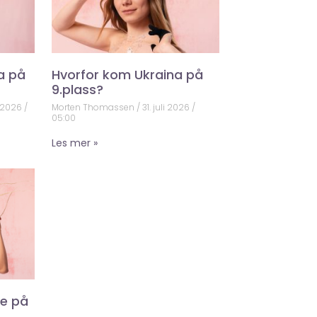
a på
Hvorfor kom Ukraina på
9.plass?
 2026
Morten Thomassen
31. juli 2026
05:00
Les mer »
ke på