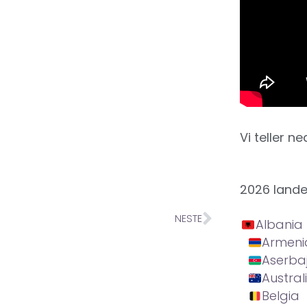
Vi teller ne
2026 land
NESTE
Albania
Armeni
Aserba
Austral
Belgia