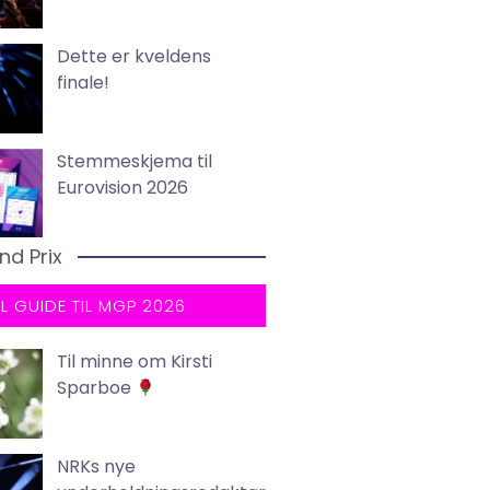
Dette er kveldens
finale!
Stemmeskjema til
Eurovision 2026
nd Prix
LL GUIDE TIL MGP 2026
Til minne om Kirsti
Sparboe
NRKs nye