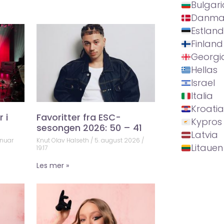
Bulgari
Danma
Estland
Finland
Georgi
Hellas
Israel
Italia
Kroatia
 i
Favoritter fra ESC-
Kypros
sesongen 2026: 50 – 41
Latvia
anuar
Knut Olav Halseth
5. august 2026
Litauen
19:17
Les mer »