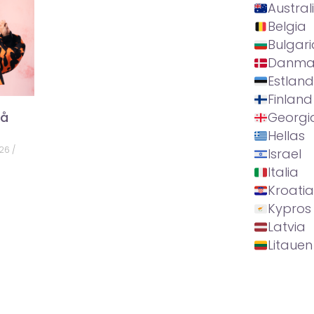
Austral
Belgia
Bulgari
Danma
Estland
Finland
på
Georgi
Hellas
026
Israel
Italia
Kroatia
Kypros
Latvia
Litauen