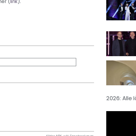
her (
link
).
2026: Alle 