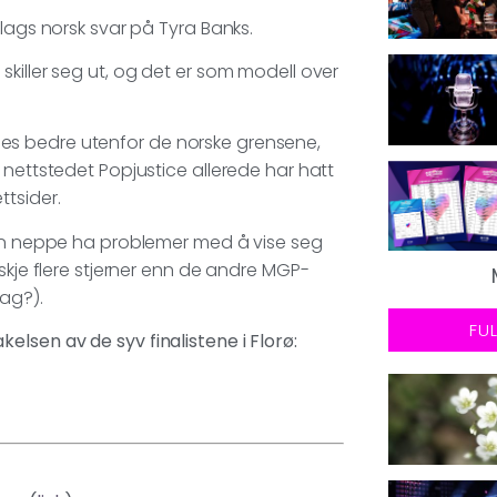
slags norsk svar på Tyra Banks.
killer seg ut, og det er som modell over
es bedre utenfor de norske grensene,
 nettstedet Popjustice allerede har hatt
tsider.
hun neppe ha problemer med å vise seg
skje flere stjerner enn de andre MGP-
ag?).
FU
lsen av de syv finalistene i Florø: