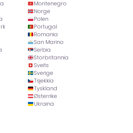
ia
Montenegro
Norge
a
Polen
rk
Portugal
Romania
San Marino
a
Serbia
Storbritannia
Sveits
Sverige
Tsjekkia
Tyskland
Østerrike
Ukraina