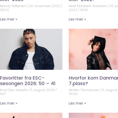
Mandy Pettersen
30. november 2022
Heidi Elisabeth Aarsheim
10. j
08:02
2022
14:08
Les mer »
Les mer »
Favoritter fra ESC-
Hvorfor kom Danma
sesongen 2026: 50 – 41
7.plass?
Knut Olav Halseth
5. august 2026
Morten Thomassen
5. augus
19:17
05:00
Les mer »
Les mer »