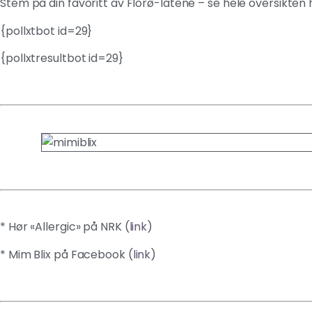
Stem på din favoritt av Florø-låtene – se hele oversikten 
{pollxtbot id=29}
{pollxtresultbot id=29}
* Hør «Allergic» på NRK (
link
)
* Mim Blix på Facebook (
link
)