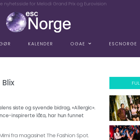
e nyhetsside for Melodi Grand Prix og Eurovision
NGØR
KALENDER
OGAE
ESCNORGE
Blix
FUL
lens siste og syvende bidrag, «Allergic».
nce-inspirerte låta, har hun funnet
m Mimi fra magasinet The Fashion Spot.