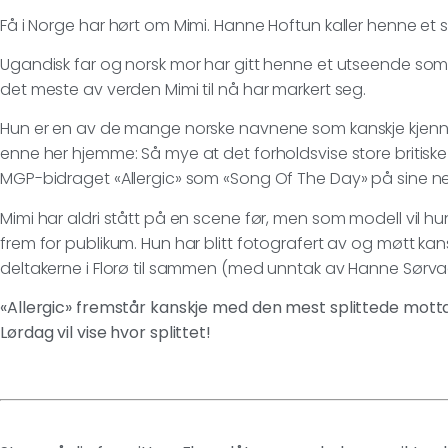
Få i Norge har hørt om Mimi. Hanne Hoftun kaller henne et 
Ugandisk far og norsk mor har gitt henne et utseende som s
det meste av verden Mimi til nå har markert seg.
Hun er en av de mange norske navnene som kanskje kjenn
enne her hjemme: Så mye at det forholdsvise store britiske
MGP-bidraget «Allergic» som «Song Of The Day» på sine net
Mimi har aldri stått på en scene før, men som modell vil 
frem for publikum. Hun har blitt fotografert av og møtt kan
deltakerne i Florø til sammen (med unntak av Hanne Sørva
«Allergic» fremstår kanskje med den mest splittede mottake
Lørdag vil vise hvor splittet!