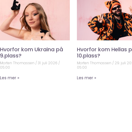
Hvorfor kom Ukraina på
Hvorfor kom Hellas 
9.plass?
10.plass?
Morten Thomassen
31. juli 2026
Morten Thomassen
29. juli 2
05:00
05:00
Les mer »
Les mer »