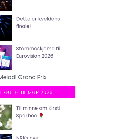
Dette er kveldens
finale!
Stemmeskjema til
Eurovision 2026
Melodi Grand Prix
LL GUIDE TIL MGP 2026
Til minne om Kirsti
Sparboe
NRKs nye