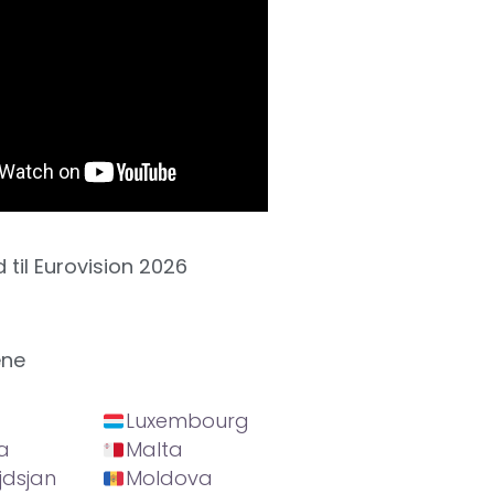
d til Eurovision 2026
ene
Luxembourg
a
Malta
jdsjan
Moldova