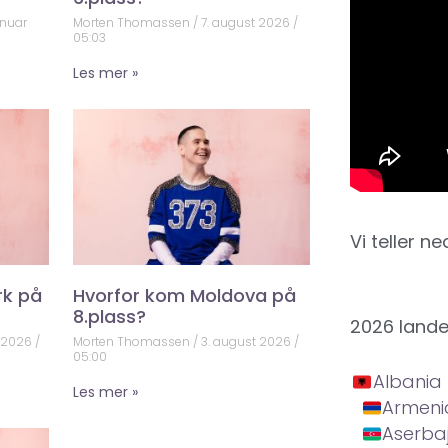
anuar
Morten Thomassen
7. august 2026
05:03
Les mer »
Vi teller ne
rk på
Hvorfor kom Moldova på
8.plass?
2026 land
t 2026
Morten Thomassen
3. august 2026
05:00
Albania
Les mer »
Armeni
Aserba