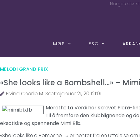
Norges størst
MGP
ESC
ARRA
MELODI GRAND PRIX
«She looks like a Bombshell…» – Mimi 
Eivind Charlie M. Sætre
januar 21, 2011
21:01
Merethe La Verdi har skrevet Florø-fina
Til å fremføre den klubblignende og da
eksotiske og spennende Mimi Blix.
«She looks like a Bombshell…» er hentet fra en uttalelse o