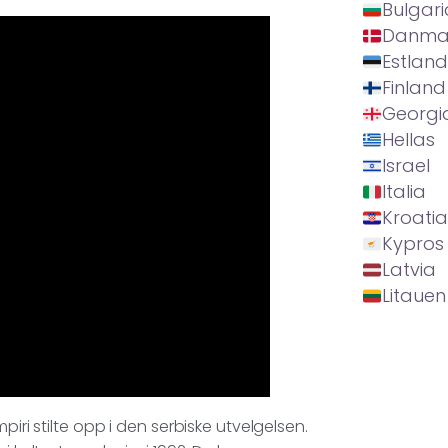
Bulgari
Danma
Estland
Finland
Georgi
Hellas
Israel
Italia
Kroatia
Kypros
Latvia
Litauen
iri stilte opp i den serbiske utvelgelsen.