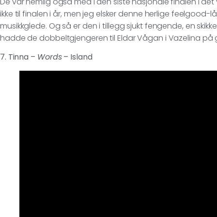
De var nemlig også med i den siste nasjonale finalen i det v
ikke til finalen i år, men jeg elsker denne herlige feelgood-
musikkglede. Og så er den i tillegg sjukt fengende, en skikkel
hadde de dobbeltgjengeren til Eldar Vågan i Vazelina på g
7. Tinna –
Words
– Island