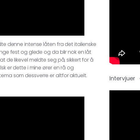
dte denne intense låten fra det italienske
ange fest og glede og da blir nok en låt
t de likevel meldte seg på, sikkert for å
sk er dette i mine ører en rå og
tema som dessverre er altfor aktuelt.
Intervjuer