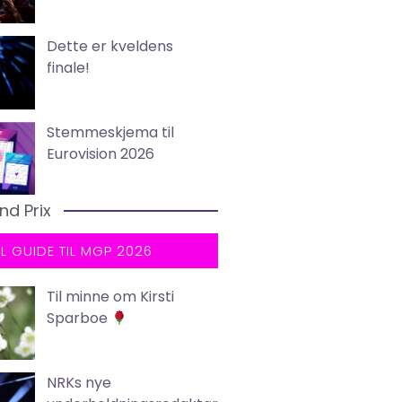
Dette er kveldens
finale!
Stemmeskjema til
Eurovision 2026
nd Prix
LL GUIDE TIL MGP 2026
Til minne om Kirsti
Sparboe
NRKs nye