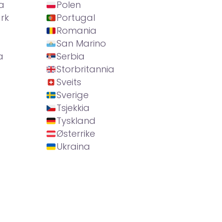
a
Polen
rk
Portugal
Romania
San Marino
a
Serbia
Storbritannia
Sveits
Sverige
Tsjekkia
Tyskland
Østerrike
Ukraina