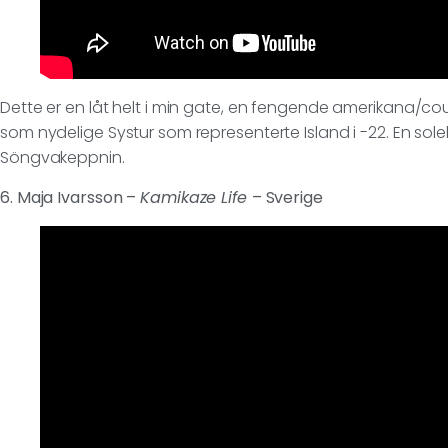
Dette er en låt helt i min gate, en fengende amerikana/cou
som nydelige Systur som representerte Island i -22. En solek
Söngvakeppnin.
6. Maja Ivarsson –
Kamikaze Life
– Sverige