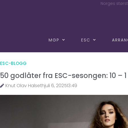
Norges størst
MGP
ESC
ARRA
ESC-BLOGG
50 godlåter fra ESC-sesongen: 10 – 1
Knut Olav Halseth
juli 6, 2025
13:49