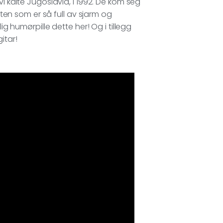
i kalte Jugoslavia, i 1992. De kom seg
låten som er så full av sjarm og
ig humørpille dette her! Og i tillegg
itar!