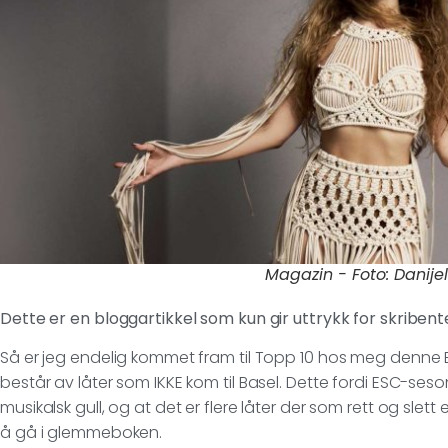
Magazin - Foto: Danijel
Dette er en bloggartikkel som kun gir uttrykk for skribe
Så er jeg endelig kommet fram til Topp 10 hos meg denne E
består av låter som IKKE kom til Basel. Dette fordi ESC-s
musikalsk gull, og at det er flere låter der som rett og slett 
å gå i glemmeboken.