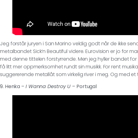
Jeg forstår juryen i San Marino veldig godt når de ikke sen
metalbandet Sick’n Beautiful videre. Eurovision er jo for m
med denne tittelen forstyrrende. Men jeg hyller bandet for a
få litt mer oppmerksomhet rundt sin musikk. For rent musikal
suggererende metallåt som virkelig river i meg. Og med et 
9. Henka –
I Wanna Destroy U
– Portugal