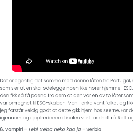
Det er egentlig det samme med denne låten fra Portugal, ma
som sier at en skal ødelegge noen ikke hører hjemme i ESC.
den fikk så få poeng fra dem at den var en av to låter s
var omregnet til ESC-skalaen. Men Henka vant folket og fi
jeg forstår veldig godt at dette gikk hjem hos seerne. For 
igjennom og opptredenen i finalen var bare helt rå. Rett og
8. Vampiri –
Tebi treba neko kao ja
– Serbia