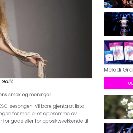
Melodi Gra
 Galić
FU
ntens smak og meninger.
SC-sesongen. Vil bare gjenta at lista
esongen for meg er et oppkomme av
er for gode eller for oppsiktsvekkende til