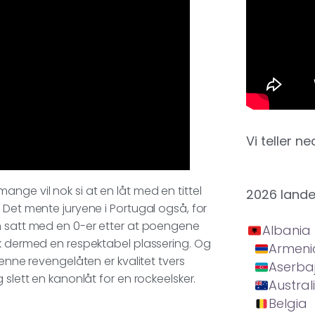
Vi teller ne
nge vil nok si at en låt med en tittel
2026 land
 Det mente juryene i Portugal også, for
om satt med en 0-er etter at poengene
Albania
kk dermed en respektabel plassering. Og
Armeni
denne revengelåten er kvalitet tvers
Aserba
 slett en kanonlåt for en rockeelsker.
Austral
Belgia