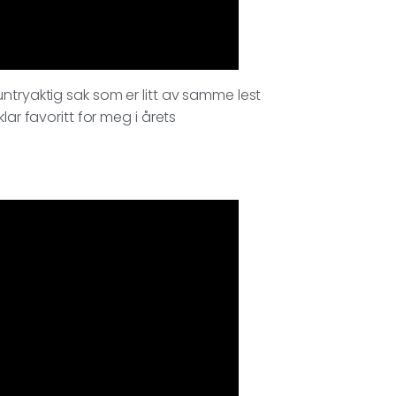
ntryaktig sak som er litt av samme lest
lar favoritt for meg i årets