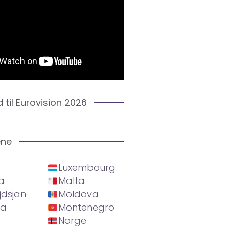
d til Eurovision 2026
ene
Luxembourg
a
Malta
jdsjan
Moldova
ia
Montenegro
Norge