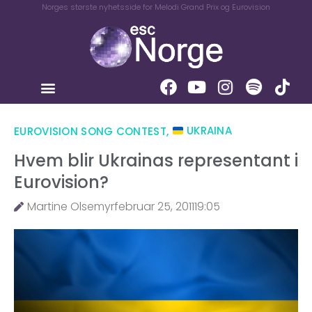
Norges største nyhetsside for Melodi Grand Prix og Eurovision
EUROVISION SONG CONTEST
,
UKRAINA
Hvem blir Ukrainas representant i
Eurovision?
Martine Olsemyr
februar 25, 2011
19:05