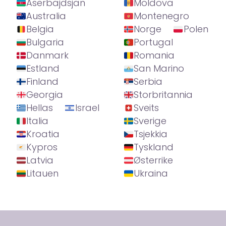
Aserbajdsjan
Moldova
Australia
Montenegro
Belgia
Norge
Polen
Bulgaria
Portugal
Danmark
Romania
Estland
San Marino
Finland
Serbia
Georgia
Storbritannia
Hellas
Israel
Sveits
Italia
Sverige
Kroatia
Tsjekkia
Kypros
Tyskland
Latvia
Østerrike
Litauen
Ukraina