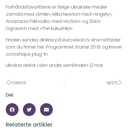
Forhåndsfavorittene er ifølge ukrainske medier
Jamala med «Smile», Mika Newton med «Angely»,
Anastacia Prikhodko med «Action» og Zlara
Ognevich med «The kukushka».
Finalen sendes direkte på eurovision.tv sine nettsider
som du finner
her
. Programmet starter 20:15 og krever
octoshape plug-in.
Ukraina deltar i den andre semifinalen 12 mai.
FORRIGE
NESTE
Del:
Relaterte artikler