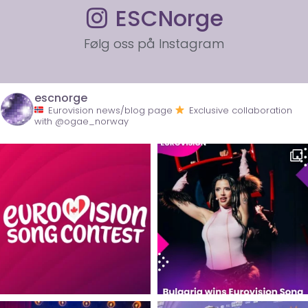
ESCNorge
Følg oss på Instagram
escnorge
Eurovision news/blog page
Exclusive collaboration
with @ogae_norway