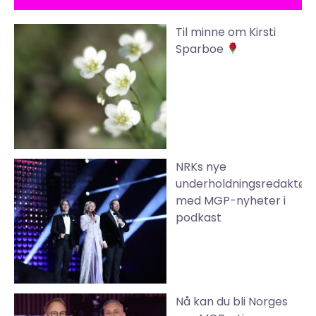
Til minne om Kirsti
Sparboe
NRKs nye
underholdningsredaktør
med MGP-nyheter i
podkast
Nå kan du bli Norges