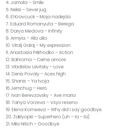
4. Jamala – Smile
5. Neksi – Sever jug
6. El Kravcuck – Moja nadejda
7. Eduard Romanyuta – Berega
8. Darya Medova – Infinity
9. Armyia – Allo allo
10. Vitalj Galaj – My expression
11. Anastasia Prikhodko – Action
12. Bahroma – Cerne amore
13. Vladislav Levitsky – Love
14. Denis Povaly – Aces high
15. Shanis – Ya tvoja
16.Jemchug – Hero
17. Ivan Berevzovsky – Ave maria
18. Tanya Vorzeva – Vsyo reseno
19. Elena Korneeva – Why did I say goodbye
20. Zaklyopki – Superhero (uh – la – la)
21. Mila Nitich – Goodbye