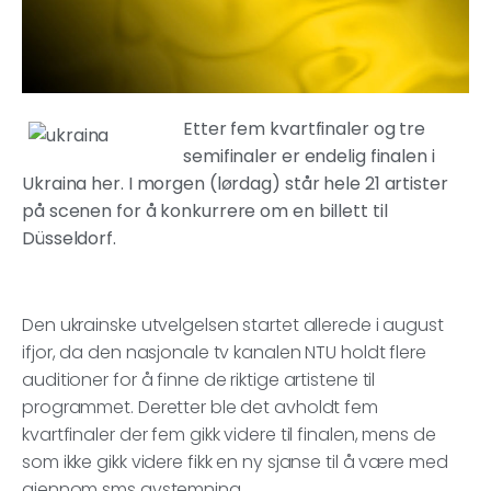
Etter fem kvartfinaler og tre
semifinaler er endelig finalen i
Ukraina her. I morgen (lørdag) står hele 21 artister
på scenen for å konkurrere om en billett til
Düsseldorf.
Den ukrainske utvelgelsen startet allerede i august
ifjor, da den nasjonale tv kanalen NTU holdt flere
auditioner for å finne de riktige artistene til
programmet. Deretter ble det avholdt fem
kvartfinaler der fem gikk videre til finalen, mens de
som ikke gikk videre fikk en ny sjanse til å være med
gjennom sms avstemning.