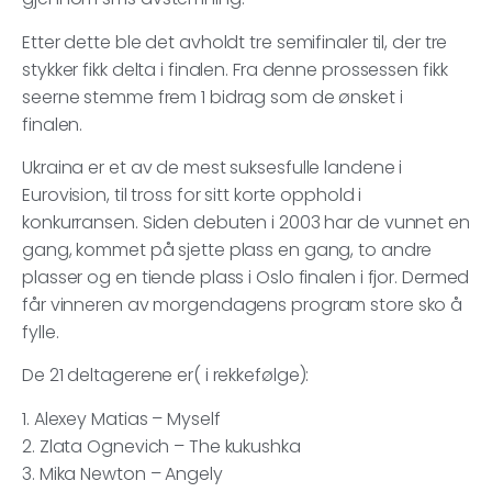
Etter dette ble det avholdt tre semifinaler til, der tre
stykker fikk delta i finalen. Fra denne prossessen fikk
seerne stemme frem 1 bidrag som de ønsket i
finalen.
Ukraina er et av de mest suksesfulle landene i
Eurovision, til tross for sitt korte opphold i
konkurransen. Siden debuten i 2003 har de vunnet en
gang, kommet på sjette plass en gang, to andre
plasser og en tiende plass i Oslo finalen i fjor. Dermed
får vinneren av morgendagens program store sko å
fylle.
De 21 deltagerene er( i rekkefølge):
1. Alexey Matias – Myself
2. Zlata Ognevich – The kukushka
3. Mika Newton – Angely