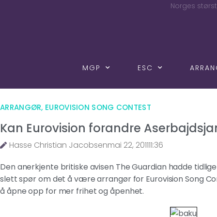
Norges størst
MGP
ESC
ARRA
ARRANGØR
,
EUROVISION SONG CONTEST
Kan Eurovision forandre Aserbajdsja
Hasse Christian Jacobsen
mai 22, 2011
11:36
Den anerkjente britiske avisen The Guardian hadde tidlige
slett spør om det å være arrangør for Eurovision Song Cont
å åpne opp for mer frihet og åpenhet.