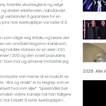
uere, forenkle visumreglene og selge
te og ønsket erkefienden, nabolandet
agt vertslandet å garantere for en
jord, noe Aserbajdsjan var raske til å
n som våger seg til Baku og heiser det
flikten om området Nagorno-Karabach,
eg nok ikke stanses av en seier i ESC.
urransen i 2012 og den svært populære,
t:” Som mor og armener motsetter jeg
2026: Alle 
motsatte. Han mener at en boikott av
re. “Ære og ansikt” er to begrep som er
ansett hva som skjer”. “Spørsmålet bør
Amalian videre. Kanskje har han tidligere
 har forsøkt å sette Aserbajdsjan i