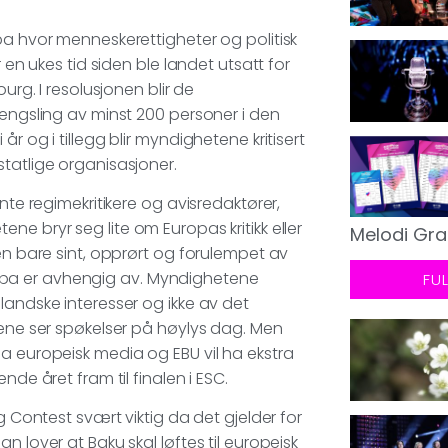
pa hvor menneskerettigheter og politisk
 en ukes tid siden ble landet utsatt for
urg. I resolusjonen blir de
fengsling av minst 200 personer i den
r og i tillegg blir myndighetene kritisert
tatlige organisasjoner.
nte regimekritikere og avisredaktører,
e bryr seg lite om Europas kritikk eller
Melodi Gra
en bare sint, opprørt og forulempet av
Europa er avhengig av. Myndighetene
FU
landske interesser og ikke av det
tene ser spøkelser på høylys dag. Men
a europeisk media og EBU vil ha ekstra
nde året fram til finalen i ESC.
g Contest svært viktig da det gjelder for
 lover at Baku skal løftes til europeisk