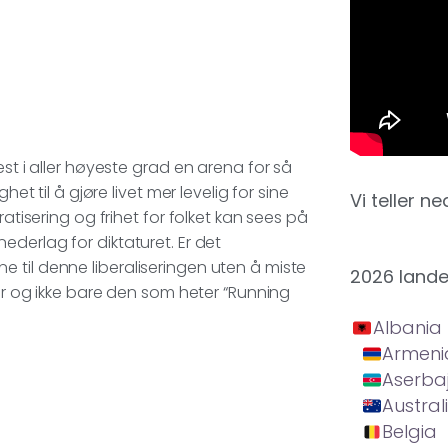
est i aller høyeste grad en arena for så
et til å gjøre livet mer levelig for sine
Vi teller ne
atisering og frihet for folket kan sees på
ederlag for diktaturet. Er det
 til denne liberaliseringen uten å miste
2026 land
ier og ikke bare den som heter “Running
Albania
Armeni
Aserba
Austral
Belgia