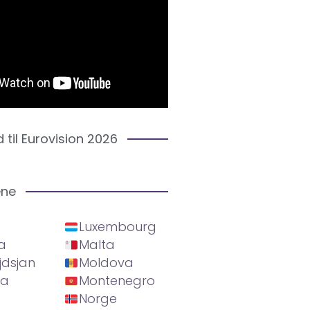
d til Eurovision 2026
ene
Luxembourg
a
Malta
jdsjan
Moldova
ia
Montenegro
Norge