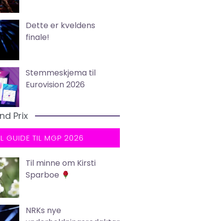
Dette er kveldens
finale!
Stemmeskjema til
Eurovision 2026
nd Prix
LL GUIDE TIL MGP 2026
Til minne om Kirsti
Sparboe
NRKs nye