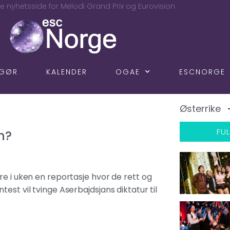
e nyhetsside for Melodi Grand Prix og Eurovision
NGØR
KALENDER
OGAE
ESCNORGE
Østerrike
FUL
n?
re i uken en reportasje hvor de rett og
est vil tvinge Aserbajdsjans diktatur til