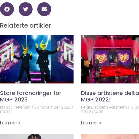
Relaterte artikler
Store forandringer for
Disse artistene deltar
MGP 2023
MGP 2022!
Mandy Pettersen
30. november 2022
Heidi Elisabeth Aarsheim
10. j
08:02
2022
14:08
Les mer »
Les mer »