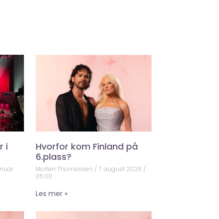
 i
Hvorfor kom Finland på
6.plass?
anuar
Morten Thomassen
7. august 2026
05:03
Les mer »