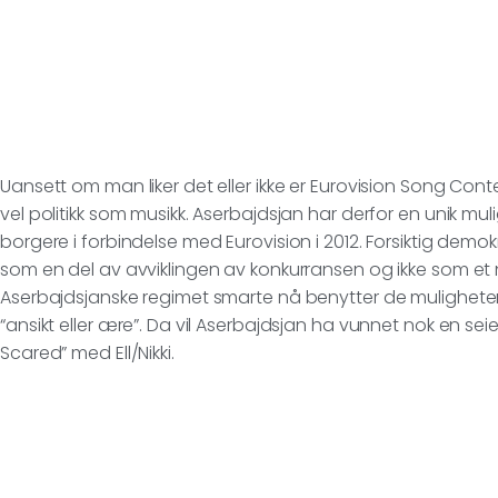
Uansett om man liker det eller ikke er Eurovision Song Cont
vel politikk som musikk. Aserbajdsjan har derfor en unik muligh
borgere i forbindelse med Eurovision i 2012. Forsiktig demokr
som en del av avviklingen av konkurransen og ikke som et n
Aserbajdsjanske regimet smarte nå benytter de mulighetene
“ansikt eller ære”. Da vil Aserbajdsjan ha vunnet nok en se
Scared” med Ell/Nikki.