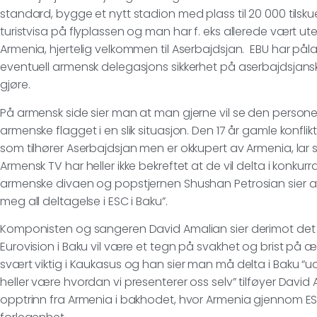
standard, bygge et nytt stadion med plass til 20 000 tilsk
turistvisa på flyplassen og man har f. eks allerede vært u
Armenia, hjertelig velkommen til Aserbajdsjan. EBU har pål
eventuell armensk delegasjons sikkerhet på aserbajdsjansk 
gjøre.
På armensk side sier man at man gjerne vil se den persone
armenske flagget i en slik situasjon. Den 17 år gamle kon
som tilhører Aserbajdsjan men er okkupert av Armenia, lar s
Armensk TV har heller ikke bekreftet at de vil delta i konk
armenske divaen og popstjernen Shushan Petrosian sier a
meg all deltagelse i ESC i Baku”.
Komponisten og sangeren David Amalian sier derimot det 
Eurovision i Baku vil være et tegn på svakhet og brist på æ
svært viktig i Kaukasus og han sier man må delta i Baku “u
heller være hvordan vi presenterer oss selv” tilføyer David 
opptrinn fra Armenia i bakhodet, hvor Armenia gjennom ESC