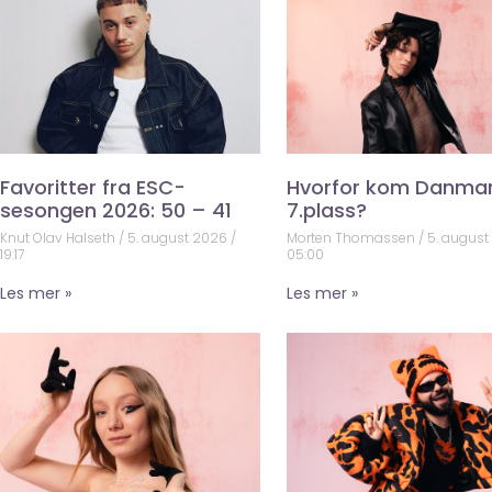
Favoritter fra ESC-
Hvorfor kom Danma
sesongen 2026: 50 – 41
7.plass?
Knut Olav Halseth
5. august 2026
Morten Thomassen
5. augus
19:17
05:00
Les mer »
Les mer »