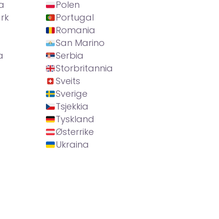
a
Polen
rk
Portugal
Romania
San Marino
a
Serbia
Storbritannia
Sveits
Sverige
Tsjekkia
Tyskland
Østerrike
Ukraina