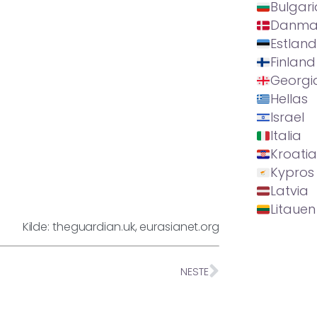
Bulgari
Danma
Estland
Finland
Georgi
Hellas
Israel
Italia
Kroatia
Kypros
Latvia
Litauen
Kilde: theguardian.uk, eurasianet.org
NESTE