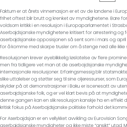
Faktum er at årets vinnernasjon er et av de landene i Euro
frihet oftest blir brutt og krenket av myndighetene. Bare for
voldsom kritikk i en resolusjon i Europaparlamentet i Strasbo
Aserbajdsjanske myndighetene kritisert for arrestering og 
aserbajdsjanske opposisjonen så sent som i mars og april i å
for å komme med skarpe trusler om å stenge ned alle ikke s
Resolusjonen krever øyeblikkelig løslatelse av flere promine
men fra tidligere vet man at de aserbajdsjanske myndigheten
internasjonale resolusjoner. Erfaringsmessig blir statsmakt
slike uttalelser og støtter seg til sine oljeressurser, som 
skylder på at demonstrasjoner i Baku er iscenesatt av uten
aserbajdsjanske folk, og er vel klart bevis på at myndighe
denne gangen kan en slik resolusjon kanskje ha en effekt d
kritisk fokus på Aserbajdsjanske politiske forhold det komme
For Aserbajdsjan er en vellykket avvikling av Eurovision Son
aserbajdsjanske myndigheter og ikke miste “ansikt” utad. Man