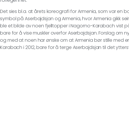
forlegenhet.
Det sies bl.a. at årets koreografi for Armenia, som var en 
symbol på Aserbajdsjan og Armenia, hvor Armenia gikk sei
ble et bilde av noen fjelltopper i Nagorno-Karabach vist 
bare for å vise muskler overfor Aserbajdsjan. Forslag om ny 
og med at noen har ønske om at Armenia bør stille med e
Karabach i 2012, bare for å terge Aserbajdsjan til det ytters