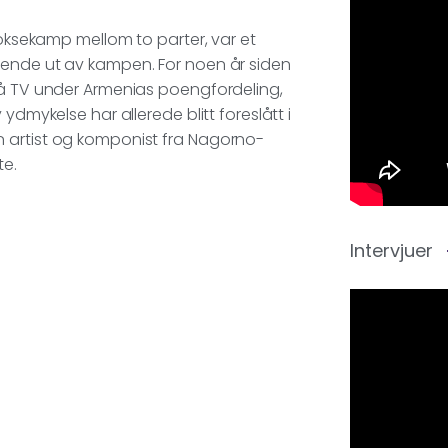
boksekamp mellom to parter, var et
rende ut av kampen. For noen år siden
på TV under Armenias poengfordeling,
ydmykelse har allerede blitt foreslått i
n artist og komponist fra Nagorno-
te.
Intervjuer