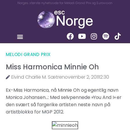
Norges største nyhetsside for Melodi Grand Prix og Eurovision
MELODI GRAND PRIX
Miss Harmonica Minnie Oh
Eivind Charlie M. Sætre
november 2, 2011
12:30
Ex-Miss Harmonica, nå Minnie Oh og egentlig navn
Monica Johansen…: Med selvpennede «You And I» er
den svært så fargerike artisten neste navn på
artistblokka for MGP 2012.