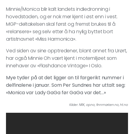
Minnie/Monica blir kalt landets indiedronning i
hovedstaden, og er nok mer kjent i øst enn i vest.
MGP-deltakelsen skal først og fremst brukes til å
«relansere» seg selv etter å ha nylig byttet bort
artistnavnet «Miss Harmonica».
Ved siden av sine opptredener, blant annet fra Urørt,
har også Minnie Oh vært kjent i motemiljøet som
innehaver av «Flashdance Vintage» I Oslo.
Mye tyder på at det ligger an til fargerikt nummer i
delfinalene i januar. Som Per Sundnes har uttalt seg:
«Monica var Lady GaGa før GaGa var det…»
Kilder: NRK, op.no, finnmarken.no, ht.no