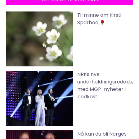
Til minne om Kirsti
Sparboe
NRKs nye
underholdningsredaktør
med MGP-nyheter i
podkast
Nå kan du bli Norges