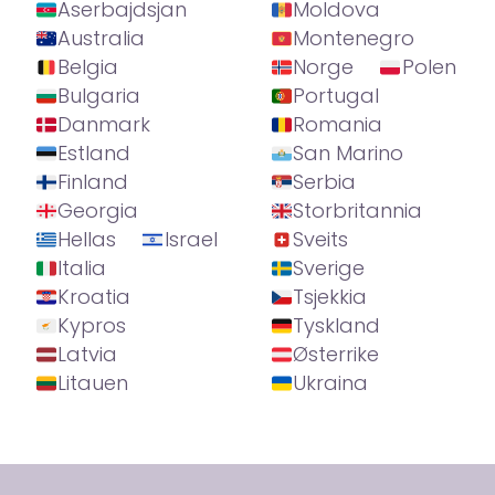
Aserbajdsjan
Moldova
Australia
Montenegro
Belgia
Norge
Polen
Bulgaria
Portugal
Danmark
Romania
Estland
San Marino
Finland
Serbia
Georgia
Storbritannia
Hellas
Israel
Sveits
Italia
Sverige
Kroatia
Tsjekkia
Kypros
Tyskland
Latvia
Østerrike
Litauen
Ukraina