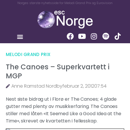
Norges største nyhetsside for Melodi Grand Prix og Eurovision
MELODI GRAND PRIX
The Canoes – Superkvartett i
MGP
Anne Ramstad Nordby
februar 2, 2012
07:54
Nest siste bidrag ut i Florø er The Canoes; 4 glade
gutter med plenty av musikkerfaring. The Canoes
stiller med låten «It Seemed Like a Good Idea at the
Time», skrevet av kvartetten i fellesskap
.