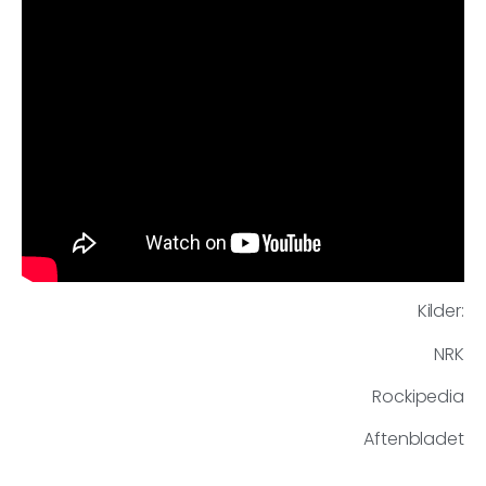
Kilder:
NRK
Rockipedia
Aftenbladet