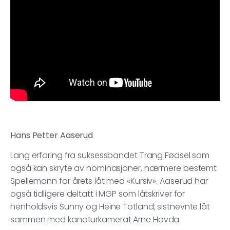
Hans Petter Aaserud
Lang erfaring fra suksessbandet Trang Fødsel som
også kan skryte av nominasjoner, nærmere bestemt
Spellemann for årets låt med «Kursiv». Aaserud har
også tidligere deltatt i MGP som låtskriver for
henholdsvis Sunny og Heine Totland; sistnevnte låt
sammen med kanoturkamerat Arne Hovda.