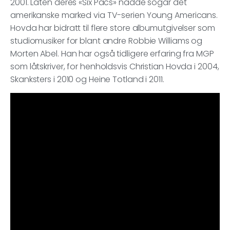
2001. Låten deres «Six Pacs» nådde sogar det
amerikanske marked via TV-serien Young Americans.
Hovda har bidratt til flere store albumutgivelser som
studiomusiker for blant andre Robbie Williams og
Morten Abel. Han har også tidligere erfaring fra MGP
som låtskriver, for henholdsvis Christian Hovda i 2004,
Skanksters i 2010 og Heine Totland i 2011.