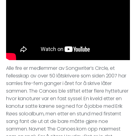
Alle fire er medlemmer av Songwriter’s Circle, et
fellesskap av over 50 låtskrivere som siden 2007 har
samles fire-fem ganger i året for å skrive låter
sammen. The Canoes ble stiftet etter flere hytteturer
hvor kanoturer var en fast syssel. En kveld etter en
kanotur satte karene seg ned for å jobbe med Erik
Røes soloalbum, men etter en stund med firstemt
sang fant de ut at de bare måtte gjøre noe
sammen. Navnet The Canoes kom opp nærmest