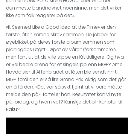
som en spøk. For å sitere Hovda: «Det er jo det
dummeste bandnavnet noensinne, men det virker
ikke som folk reagerer på det».
«It Seemed Like a Good Idea at the Time» er den
første låten karene skrev sammen. De jobber for
øyeblikket på deres første album sammen som
planlegges utgitt i løpet av våren/forsommeren,
men fant ut at de ville slippe en låt tidligere. Og hva
er vel bedre arena for et singelslipp enn MGP? Arne
Hovda sier til Aftenbladet at låten ble sendt inn til
MGP fordi den er så lite Grand Prix-aktig som det går
an å få den. «Det var så sykt fjernt at vi bare måtte
melde den på», forteller han. Resultatet kan vi nyte
på lørdag, og hvem vet? Kanskje det blir kanotur til
Baku?