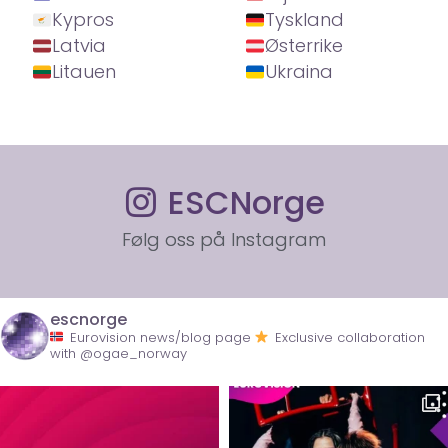
Kypros
Tyskland
Latvia
Østerrike
Litauen
Ukraina
ESCNorge
Følg oss på Instagram
escnorge
Eurovision news/blog page
Exclusive collaboration
with @ogae_norway