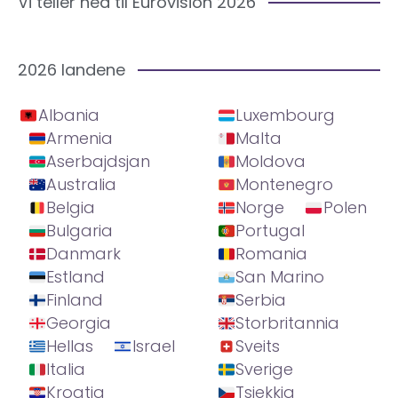
Vi teller ned til Eurovision 2026
2026 landene
Albania
Luxembourg
Armenia
Malta
Aserbajdsjan
Moldova
Australia
Montenegro
Belgia
Norge
Polen
Bulgaria
Portugal
Danmark
Romania
Estland
San Marino
Finland
Serbia
Georgia
Storbritannia
Hellas
Israel
Sveits
Italia
Sverige
Kroatia
Tsjekkia