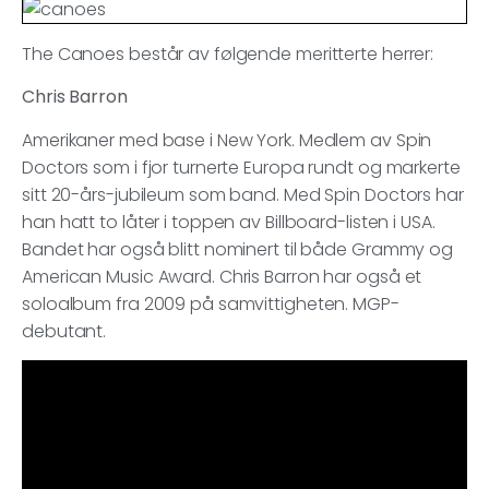
The Canoes består av følgende meritterte herrer:
Chris Barron
Amerikaner med base i New York. Medlem av Spin
Doctors som i fjor turnerte Europa rundt og markerte
sitt 20-års-jubileum som band. Med Spin Doctors har
han hatt to låter i toppen av Billboard-listen i USA.
Bandet har også blitt nominert til både Grammy og
American Music Award. Chris Barron har også et
soloalbum fra 2009 på samvittigheten. MGP-
debutant.