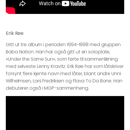
Erik Røe
Gitt ut tre album i perioden 1994-1998 med gruppen
Baba Nation. Han har også gitt ut en soloplate,
«Under the Same Sun», som førte til sammenlikning
med selveste Lenny Kravitz. Erik Røe har som låtskriver
forsynt flere kjente navn med låter, blant andre Unni
Wilhelmsen, Lars Fredriksen og Flava To Da Bone. Han
debuterer også i MGP-sammenheng.