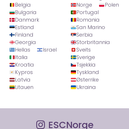
Belgia
Norge
Polen
Bulgaria
Portugal
Danmark
Romania
Estland
San Marino
Finland
Serbia
Georgia
Storbritannia
Hellas
Israel
Sveits
Italia
Sverige
Kroatia
Tsjekkia
Kypros
Tyskland
Latvia
Østerrike
Litauen
Ukraina
ESCNorge