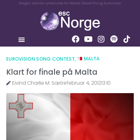
Norges største nyhetsside for Melodi Grand Prix og Eurovision
EUROVISION SONG CONTEST
,
MALTA
Klart for finale på Malta
Eivind Charlie M. Sætre
februar 4, 2012
13:10