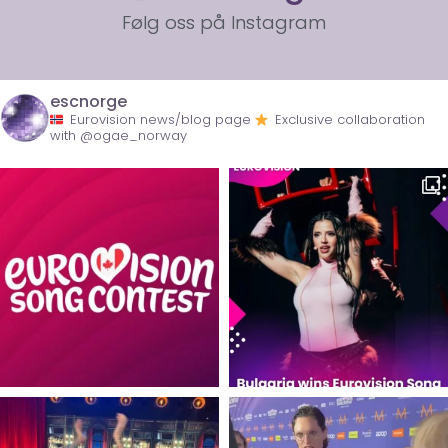
Følg oss på Instagram
escnorge
Eurovision news/blog page
Exclusive collaboration
with @ogae_norway