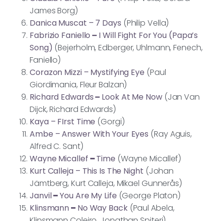
James Borg)
Danica Muscat – 7 Days
(Philip Vella)
Fabrizio Faniello
–
I Will Fight For You (Papa’s
Song)
(Bejerholm, Edberger, Uhlmann, Fenech,
Faniello)
Corazon Mizzi – Mystifying Eye
(Paul
Giordimania, Fleur Balzan)
Richard Edwards
–
Look At Me Now
(Jan Van
Dijck, Richard Edwards)
Kaya – FIrst Time
(Gorgi)
Ambe – Answer With Your Eyes
(Ray Aguis,
Alfred C. Sant)
Wayne Micallef
–
Time
(Wayne Micallef)
Kurt Calleja – This Is The Night
(Johan
Jämtberg, Kurt Calleja, Mikael Gunnerås)
Janvil
–
You Are My Life
(George Platon)
Klinsmann
–
No Way Back
(Paul Abela,
Klinsmann Coleiro, Jonathan Spiteri)