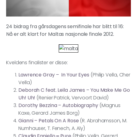
24 bidrag fra gårsdagens semifinale har blitt til 16:
Nå er alt klart for Maltas nasjonale finale 2012.
Kveldens finalister er disse:
Lawrence Gray – In Your Eyes
(Philip Vella, Cher
Vella)
Deborah C feat. Leila James – You Make Me Go
Uh! Uh!
(Renier Patrick, Vervoort David)
Dorothy Bezzina – Autobiography
(Magnus
Kaxe, Gerard James Borg)
Gianni – Petals On A Rose
(R. Abrahamsson, M.
Numhauser, T. Fenech, A. Aly)
Claudia Faniello
–
Pure
(Philip Vella, Gerard