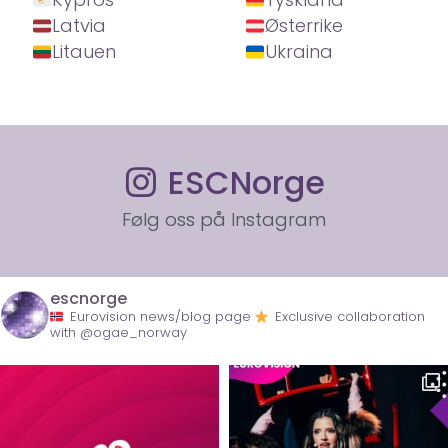
Latvia
Østerrike
Litauen
Ukraina
ESCNorge
Følg oss på Instagram
escnorge
Eurovision news/blog page
Exclusive collaboration
with @ogae_norway