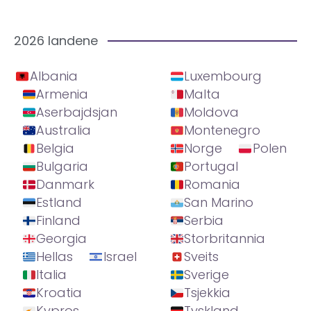
2026 landene
Albania
Luxembourg
Armenia
Malta
Aserbajdsjan
Moldova
Australia
Montenegro
Belgia
Norge
Polen
Bulgaria
Portugal
Danmark
Romania
Estland
San Marino
Finland
Serbia
Georgia
Storbritannia
Hellas
Israel
Sveits
Italia
Sverige
Kroatia
Tsjekkia
Kypros
Tyskland