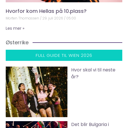
Hvorfor kom Hellas på 10.plass?
Morten Thomassen
29. juli 2026
05:00
Les mer »
Østerrike
FULL GUIDE TIL WIEN 2026
Hvor skal vi til neste
år?
Det blir Bulgaria i