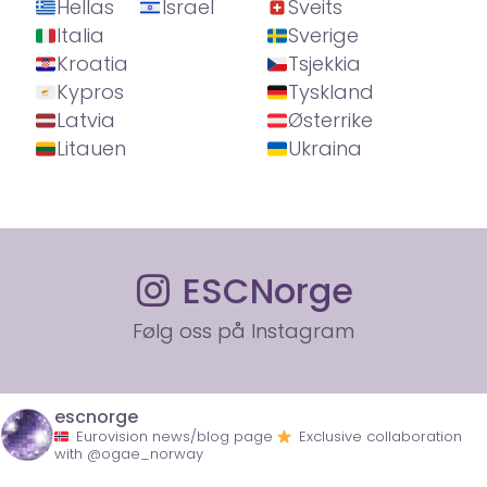
Hellas
Israel
Sveits
Italia
Sverige
Kroatia
Tsjekkia
Kypros
Tyskland
Latvia
Østerrike
Litauen
Ukraina
ESCNorge
Følg oss på Instagram
escnorge
Eurovision news/blog page
Exclusive collaboration
with @ogae_norway