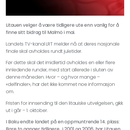
Litauen velger å være tidligere ute enn vanlig for å
finne sitt bidrag til Malmö i mai.
Landets TV-kanal LRT melder nå at deres nasjonale
finale skal avholdes rundt juletider.
Før dette skal det imidlertid avholdes en eller flere
innledende runder, med start allerede i sluten av
denne måneden. Hvor – og hvor mange –
«delfinaler», har det ikke kommet noe informasjon
om.
Fristen for innsending til den litauiske utvelgelsen, gikk
ut i går – 1. oktober.
I Baku endte landet på en oppmuntrende 14. plass:
Bare to ganger tidligere , i 2001 og 2006, har Litauen