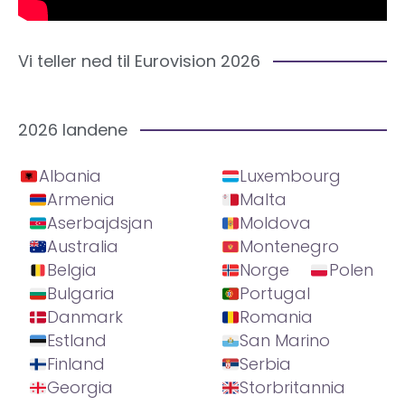
Vi teller ned til Eurovision 2026
2026 landene
Albania
Luxembourg
Armenia
Malta
Aserbajdsjan
Moldova
Australia
Montenegro
Belgia
Norge
Polen
Bulgaria
Portugal
Danmark
Romania
Estland
San Marino
Finland
Serbia
Georgia
Storbritannia