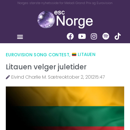
Norges største nyhetsside for Melodi Grand Prix og Eurovision
EUROVISION SONG CONTEST
,
LITAUEN
Litauen velger juletider
Eivind Charlie M. Sætre
oktober 2, 2012
15:47