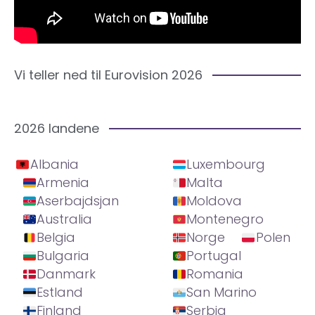
Vi teller ned til Eurovision 2026
2026 landene
Albania
Luxembourg
Armenia
Malta
Aserbajdsjan
Moldova
Australia
Montenegro
Belgia
Norge
Polen
Bulgaria
Portugal
Danmark
Romania
Estland
San Marino
Finland
Serbia