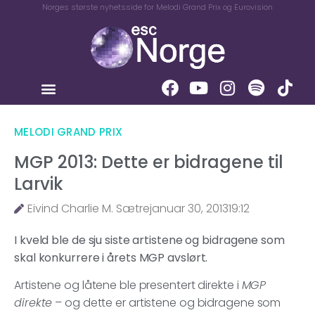
Norges største nyhetsside for Melodi Grand Prix og Eurovision
MELODI GRAND PRIX
MGP 2013: Dette er bidragene til
Larvik
Eivind Charlie M. Sætre
januar 30, 2013
19:12
I kveld ble de sju siste artistene og bidragene som
skal konkurrere i årets MGP avslørt.
Artistene og låtene ble presentert direkte i
MGP
direkte
– og dette er artistene og bidragene som