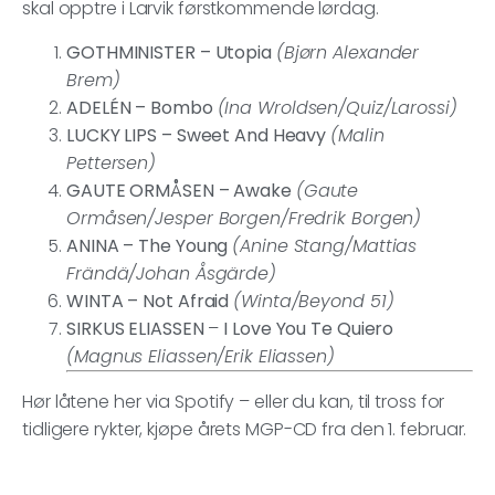
skal opptre i Larvik førstkommende lørdag.
GOTHMINISTER – Utopia
(Bjørn Alexander
Brem)
ADELÉN – Bombo
(Ina Wroldsen/Quiz/Larossi)
LUCKY LIPS – Sweet And Heavy
(Malin
Pettersen)
GAUTE ORMÅSEN – Awake
(Gaute
Ormåsen/Jesper Borgen/Fredrik Borgen)
ANINA – The Young
(Anine Stang/Mattias
Frändä/Johan Åsgärde)
WINTA – Not Afraid
(Winta/Beyond 51)
SIRKUS ELIASSEN
–
I Love You Te Quiero
(Magnus Eliassen/Erik Eliassen)
Hør låtene her via Spotify – eller du kan, til tross for
tidligere rykter, kjøpe årets MGP-CD fra den 1. februar.