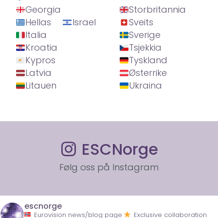
Georgia
Storbritannia
Hellas
Israel
Sveits
Italia
Sverige
Kroatia
Tsjekkia
Kypros
Tyskland
Latvia
Østerrike
Litauen
Ukraina
ESCNorge
Følg oss på Instagram
escnorge
Eurovision news/blog page
Exclusive collaboration