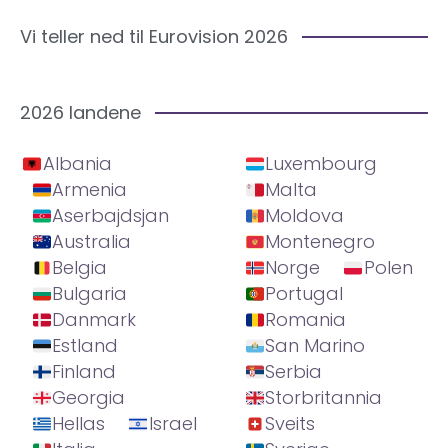
Vi teller ned til Eurovision 2026
2026 landene
Albania
Luxembourg
Armenia
Malta
Aserbajdsjan
Moldova
Australia
Montenegro
Belgia
Norge
Polen
Bulgaria
Portugal
Danmark
Romania
Estland
San Marino
Finland
Serbia
Georgia
Storbritannia
Hellas
Israel
Sveits