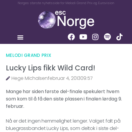
Norges største nyhetsside for Melodi Grand Prix og Eurovision
MELODI GRAND PRIX
Lucky Lips fikk Wild Card!
Hege Michalsen
februar 4, 2013
09:57
Mange har siden første del-finale spekulert hvem
som kom til å få den siste plassen i finalen lørdag 9.
februar.
Nå er det ingen hemmelighet lenger. Valget falt på
bluegrassbandet Lucky Lips, som deltok i siste del-