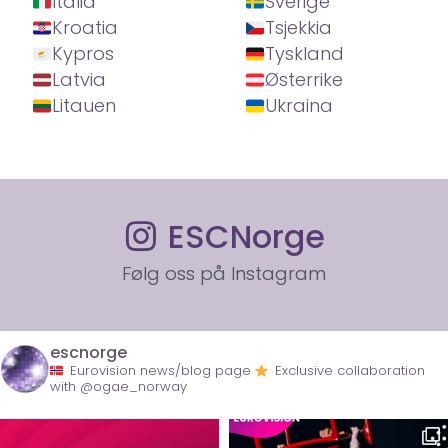
Italia
Sverige
Kroatia
Tsjekkia
Kypros
Tyskland
Latvia
Østerrike
Litauen
Ukraina
ESCNorge
Følg oss på Instagram
escnorge
Eurovision news/blog page
Exclusive collaboration
with @ogae_norway