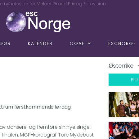
e nyhetsside for Melodi Grand Prix og Eurovision
NGØR
KALENDER
OGAE
ESCNORGE
Østerrike
FUL
pektrum førstkommende lørdag.
av dansere, og fremføre sin nye singel
 finalen. MGP-koreograf Tore Myklebust