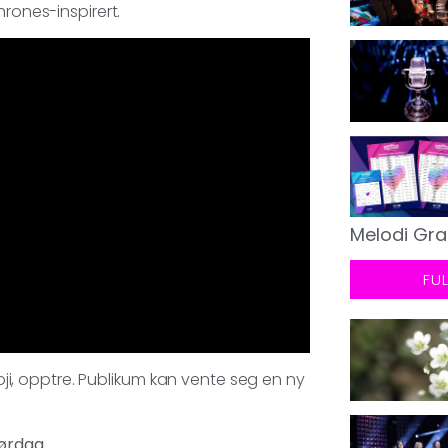
hrones-inspirert.
Melodi Gra
FU
ooji, opptre. Publikum kan vente seg en ny
ørdag.