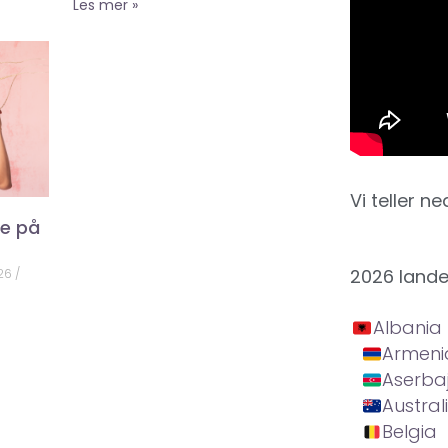
Les mer »
Vi teller ne
ke på
2026 land
026
Albania
Armeni
Aserba
Austral
Belgia