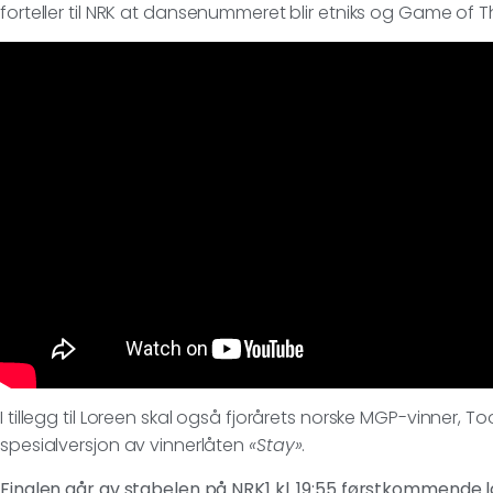
forteller til NRK at dansenummeret blir etniks og Game of T
I tillegg til Loreen skal også fjorårets norske MGP-vinner, T
spesialversjon av vinnerlåten
«Stay»
.
Finalen går av stabelen på NRK1 kl. 19:55 førstkommende l