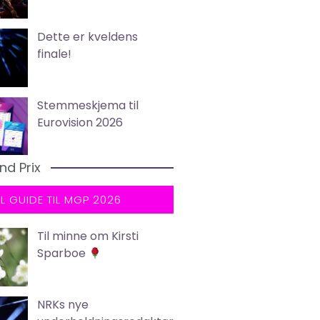
Dette er kveldens
finale!
Stemmeskjema til
Eurovision 2026
nd Prix
LL GUIDE TIL MGP 2026
Til minne om Kirsti
Sparboe
NRKs nye