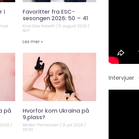
 i
Favoritter fra ESC-
sesongen 2026: 50 – 41
anuar
Knut Olav Halseth
5. august 2026
19:17
Les mer »
Intervjuer
a på
Hvorfor kom Ukraina på
9.plass?
 2026
Morten Thomassen
31. juli 2026
05:00