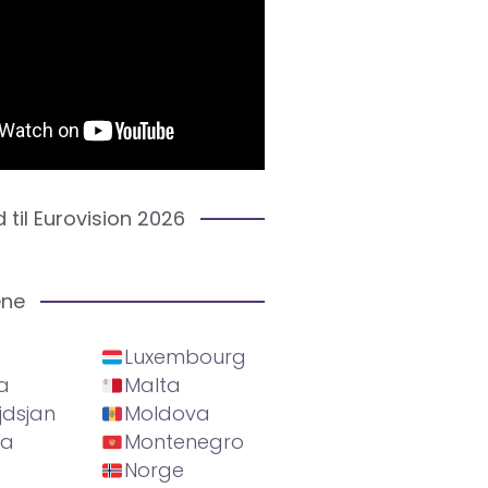
d til Eurovision 2026
ene
Luxembourg
a
Malta
jdsjan
Moldova
ia
Montenegro
Norge