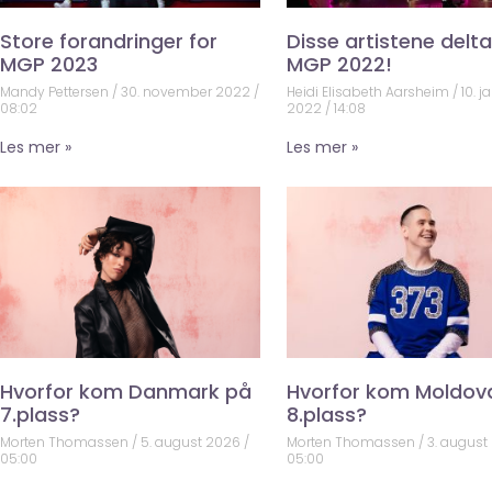
Store forandringer for
Disse artistene deltar
MGP 2023
MGP 2022!
Mandy Pettersen
30. november 2022
Heidi Elisabeth Aarsheim
10. j
08:02
2022
14:08
Les mer »
Les mer »
Hvorfor kom Danmark på
Hvorfor kom Moldov
7.plass?
8.plass?
Morten Thomassen
5. august 2026
Morten Thomassen
3. august
05:00
05:00