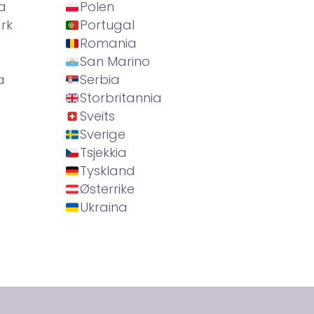
a
Polen
rk
Portugal
Romania
San Marino
a
Serbia
Storbritannia
Sveits
Sverige
Tsjekkia
Tyskland
Østerrike
Ukraina