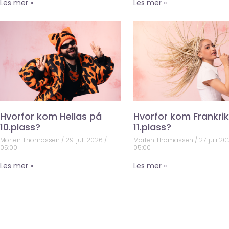
Les mer »
Les mer »
Hvorfor kom Hellas på
Hvorfor kom Frankri
10.plass?
11.plass?
Morten Thomassen
29. juli 2026
Morten Thomassen
27. juli 2
05:00
05:00
Les mer »
Les mer »