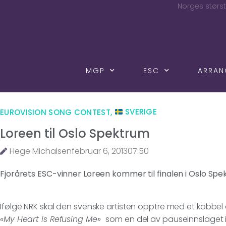
Norges størst
MGP
ESC
ARRA
EUROVISION SONG CONTEST
,
SVERIGE
Loreen til Oslo Spektrum
Hege Michalsen
februar 6, 2013
07:50
Fjorårets ESC-vinner Loreen kommer til finalen i Oslo S
Ifølge NRK skal den svenske artisten opptre med et kobbel 
«My Heart is Refusing Me»
som en del av pauseinnslaget i