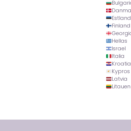
Bulgari
Danma
Estland
Finland
Georgi
Hellas
Israel
Italia
Kroatia
Kypros
Latvia
Litauen