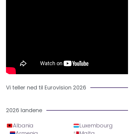
Vi teller ned til Eurovision 2026
2026 landene
Albania
Luxembourg
Armenia
Malta