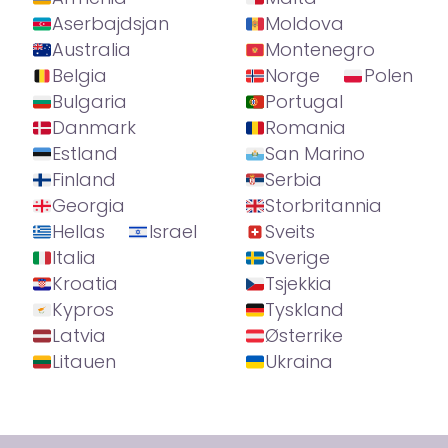
Aserbajdsjan
Moldova
Australia
Montenegro
Belgia
Norge
Polen
Bulgaria
Portugal
Danmark
Romania
Estland
San Marino
Finland
Serbia
Georgia
Storbritannia
Hellas
Israel
Sveits
Italia
Sverige
Kroatia
Tsjekkia
Kypros
Tyskland
Latvia
Østerrike
Litauen
Ukraina