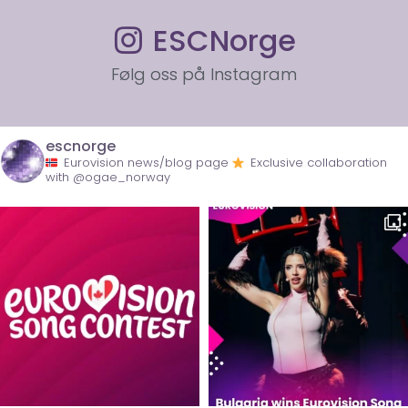
ESCNorge
Følg oss på Instagram
escnorge
Eurovision news/blog page
Exclusive collaboration
with @ogae_norway