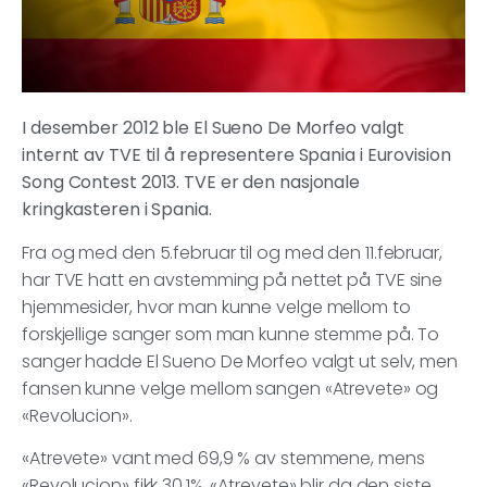
I desember 2012 ble El Sueno De Morfeo valgt
internt av TVE til å representere Spania i Eurovision
Song Contest 2013. TVE er den nasjonale
kringkasteren i Spania.
Fra og med den 5.februar til og med den 11.februar,
har TVE hatt en avstemming på nettet på TVE sine
hjemmesider, hvor man kunne velge mellom to
forskjellige sanger som man kunne stemme på. To
sanger hadde El Sueno De Morfeo valgt ut selv, men
fansen kunne velge mellom sangen «Atrevete» og
«Revolucion».
«Atrevete» vant med 69,9 % av stemmene, mens
«Revolucion» fikk 30,1%. «Atrevete» blir da den siste