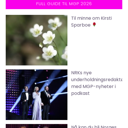
FULL GUIDE TIL MGP 2026
Til minne om Kirsti
Sparboe
NRKs nye
underholdningsredaktør
med MGP-nyheter i
podkast
Nå kan du bli Norges