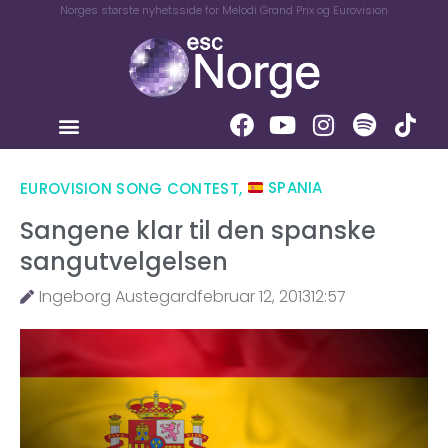
Norges største nyhetsside for Melodi Grand Prix og Eurovision
EUROVISION SONG CONTEST
,
SPANIA
Sangene klar til den spanske
sangutvelgelsen
Ingeborg Austegard
februar 12, 2013
12:57