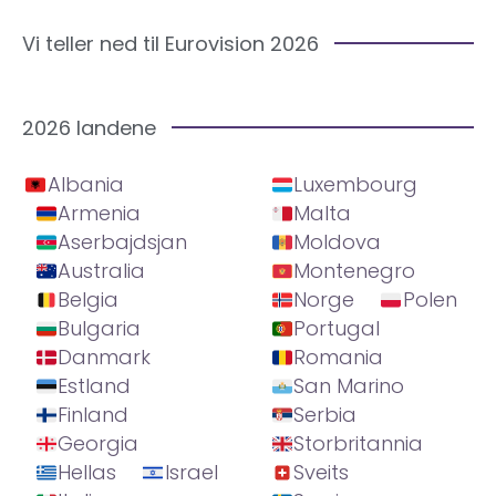
Vi teller ned til Eurovision 2026
2026 landene
Albania
Luxembourg
Armenia
Malta
Aserbajdsjan
Moldova
Australia
Montenegro
Belgia
Norge
Polen
Bulgaria
Portugal
Danmark
Romania
Estland
San Marino
Finland
Serbia
Georgia
Storbritannia
Hellas
Israel
Sveits