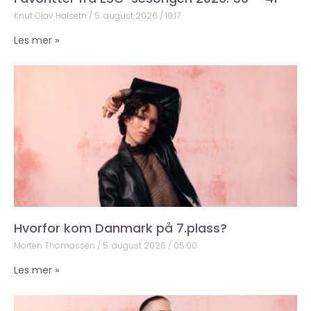
Knut Olav Halseth
5. august 2026
19:17
Les mer »
Hvorfor kom Danmark på 7.plass?
Morten Thomassen
5. august 2026
05:00
Les mer »