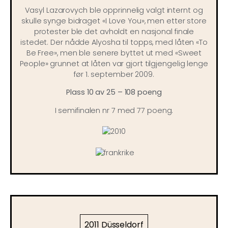
Vasyl Lazarovych ble opprinnelig valgt internt og
skulle synge bidraget «I Love You», men etter store
protester ble det avholdt en nasjonal finale
istedet. Der nådde Alyosha til topps, med låten «To
Be Free», men ble senere byttet ut med «Sweet
People» grunnet at låten var gjort tilgjengelig lenge
før 1. september 2009.
Plass 10 av 25 – 108 poeng
I semifinalen nr 7 med 77 poeng.
2011 Düsseldorf