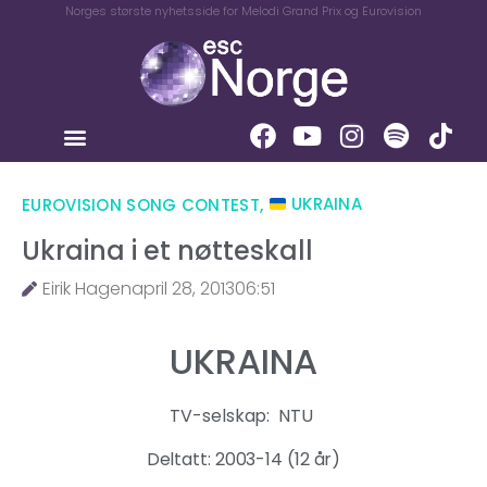
Norges største nyhetsside for Melodi Grand Prix og Eurovision
EUROVISION SONG CONTEST
,
UKRAINA
Ukraina i et nøtteskall
Eirik Hagen
april 28, 2013
06:51
UKRAINA
TV-selskap: NTU
Deltatt: 2003-14 (12 år)