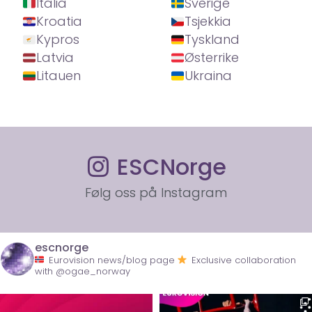
Italia
Sverige
Kroatia
Tsjekkia
Kypros
Tyskland
Latvia
Østerrike
Litauen
Ukraina
ESCNorge
Følg oss på Instagram
escnorge
Eurovision news/blog page
Exclusive collaboration
with @ogae_norway