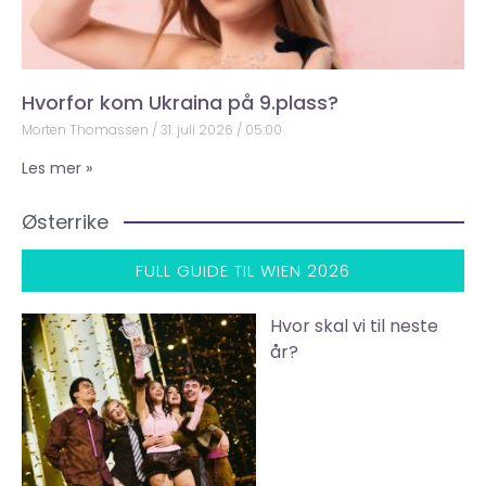
Hvorfor kom Ukraina på 9.plass?
Morten Thomassen
31. juli 2026
05:00
Les mer »
Østerrike
FULL GUIDE TIL WIEN 2026
Hvor skal vi til neste
år?