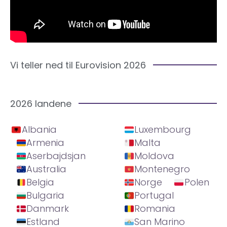
Vi teller ned til Eurovision 2026
2026 landene
Albania
Luxembourg
Armenia
Malta
Aserbajdsjan
Moldova
Australia
Montenegro
Belgia
Norge
Polen
Bulgaria
Portugal
Danmark
Romania
Estland
San Marino