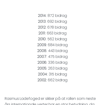
2014
: 872 bidrag
2013
: 692 bidrag
2012
: 678 bidrag
2011
: 663 bidrag
2010
: 562 bidrag
2009
: 684 bidrag
2008
: 443 bidrag
2007
: 475 bidrag
2006
: 336 bidrag
2005
: 263 bidrag
2004
: 315 bidrag
2002
: 662 bidrag
Rasmus Ladefoged er sikker på at rollen som neste
års internationale verter har en stor betydning, da