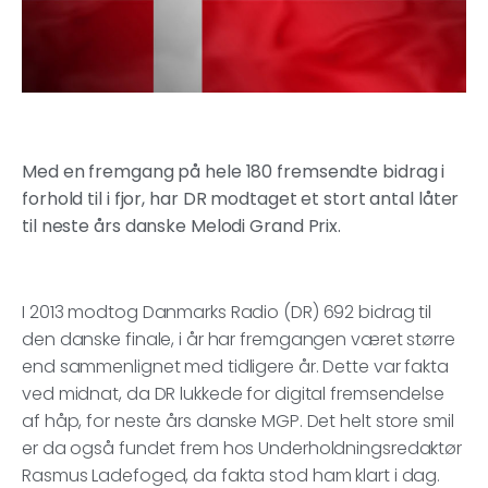
Med en fremgang på hele 180 fremsendte bidrag i
forhold til i fjor, har DR modtaget et stort antal låter
til neste års danske Melodi Grand Prix.
I 2013 modtog Danmarks Radio (DR) 692 bidrag til
den danske finale, i år har fremgangen været større
end sammenlignet med tidligere år. Dette var fakta
ved midnat, da DR lukkede for digital fremsendelse
af håp, for neste års danske MGP. Det helt store smil
er da også fundet frem hos Underholdningsredaktør
Rasmus Ladefoged, da fakta stod ham klart i dag.