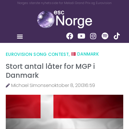
Norges største nyhetsside for Melodi Grand Prix og Eurovision
EUROVISION SONG CONTEST
,
DANMARK
Stort antal låter for MGP i
Danmark
Michael Simonsen
oktober 8, 2013
16:59