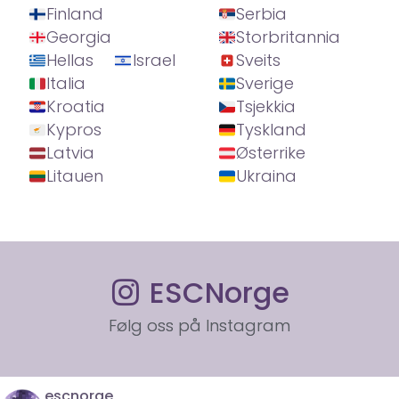
Finland
Serbia
Georgia
Storbritannia
Hellas
Israel
Sveits
Italia
Sverige
Kroatia
Tsjekkia
Kypros
Tyskland
Latvia
Østerrike
Litauen
Ukraina
ESCNorge
Følg oss på Instagram
escnorge