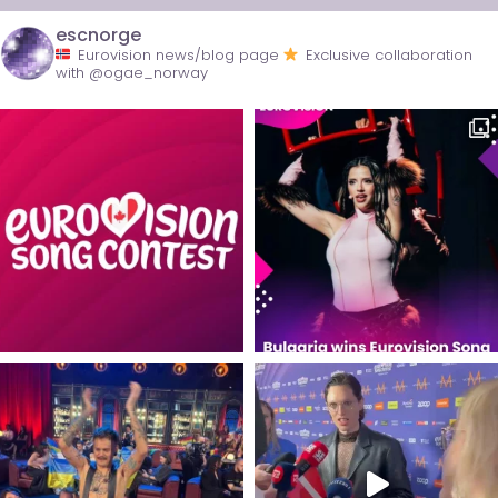
escnorge
Eurovision news/blog page
Exclusive collaboration
with @ogae_norway