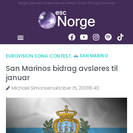
Norges største nyhetsside for Melodi Grand Prix og Eurovision
EUROVISION SONG CONTEST
,
SAN MARINO
San Marinos bidrag avsløres til
januar
Michael Simonsen
oktober 15, 2013
16:40