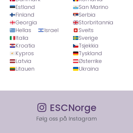
Estland
San Marino
Finland
Serbia
Georgia
Storbritannia
Hellas
Israel
Sveits
Italia
Sverige
Kroatia
Tsjekkia
Kypros
Tyskland
Latvia
Østerrike
Litauen
Ukraina
ESCNorge
Følg oss på Instagram