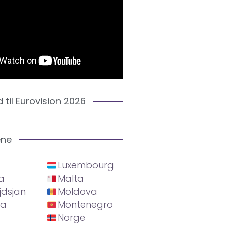
d til Eurovision 2026
ene
Luxembourg
a
Malta
jdsjan
Moldova
ia
Montenegro
Norge