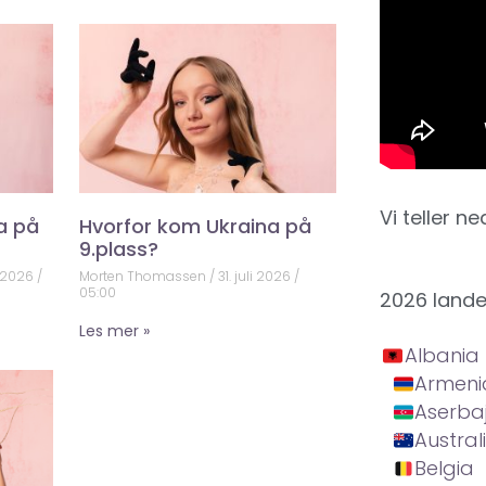
Vi teller ne
a på
Hvorfor kom Ukraina på
9.plass?
 2026
Morten Thomassen
31. juli 2026
05:00
2026 land
Les mer »
Albania
Armeni
Aserba
Austral
Belgia