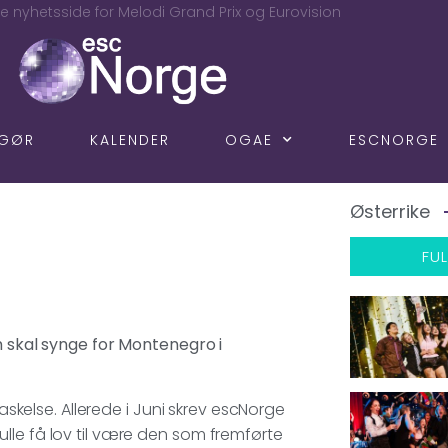
e nyhetsside for Melodi Grand Prix og Eurovision
NGØR
KALENDER
OGAE
ESCNORGE
Østerrike
FUL
m skal synge for Montenegro i
else. Allerede i Juni skrev escNorge
lle få lov til være den som fremførte