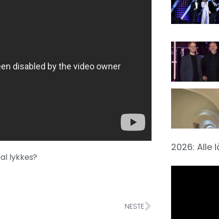
2026: Alle 
al lykkes?
NESTE