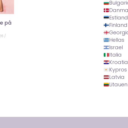
Bulgari
Danma
Estland
ke på
Finland
Georgi
026
Hellas
Israel
Italia
Kroatia
Kypros
Latvia
Litauen