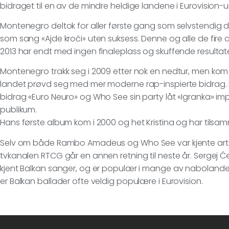
bidraget til en av de mindre heldige landene i Eurovision-u
Montenegro deltok for aller første gang som selvstendig
som sang «Ajde kroči» uten suksess. Denne og alle de fire a
2013 har endt med ingen finaleplass og skuffende resultater
Montenegro trakk seg i 2009 etter nok en nedtur, men kom ti
landet prøvd seg med mer moderne rap-inspierte bidrag.
bidrag «Euro Neuro» og Who See sin party låt «Igranka» imp
publikum.
Hans første album kom i 2000 og het Kristina og har tilsam
Selv om både Rambo Amadeus og Who See var kjente artiste
tvkanalen RTCG går en annen retning til neste år. Sergej Ć
kjent Balkan sanger, og er populær i mange av nabolandene.
er Balkan ballader ofte veldig populære i Eurovision.