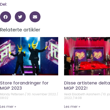
Del:
Relaterte artikler
Store forandringer for
Disse artistene deltar
MGP 2023
MGP 2022!
Mandy Pettersen
30. november 2022
Heidi Elisabeth Aarsheim
10. j
08:02
2022
14:08
Les mer »
Les mer »