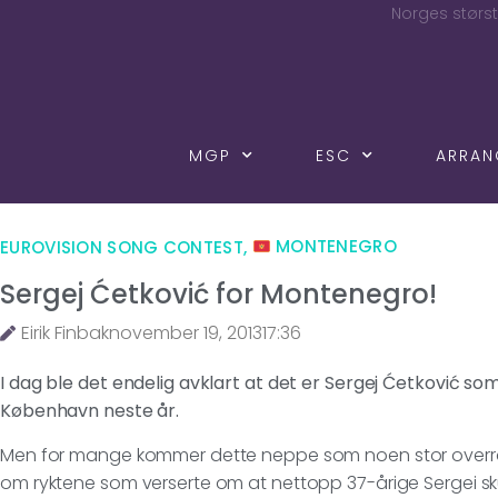
Norges størst
MGP
ESC
ARRA
EUROVISION SONG CONTEST
,
MONTENEGRO
Sergej Ćetković for Montenegro!
Eirik Finbak
november 19, 2013
17:36
I dag ble det endelig avklart at det er Sergej Ćetković so
København neste år.
Men for mange kommer dette neppe som noen stor overrask
om ryktene som verserte om at nettopp 37-årige Sergei sku