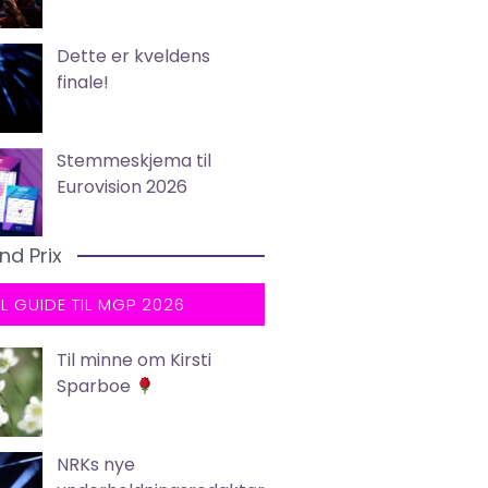
Dette er kveldens
finale!
Stemmeskjema til
Eurovision 2026
nd Prix
LL GUIDE TIL MGP 2026
Til minne om Kirsti
Sparboe
NRKs nye