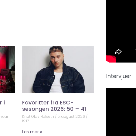
Intervjuer
 i
Favoritter fra ESC-
sesongen 2026: 50 – 41
anuar
Knut Olav Halseth
5. august 2026
19:17
Les mer »