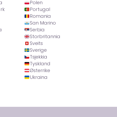
a
Polen
rk
Portugal
Romania
San Marino
a
Serbia
Storbritannia
Sveits
Sverige
Tsjekkia
Tyskland
Østerrike
Ukraina