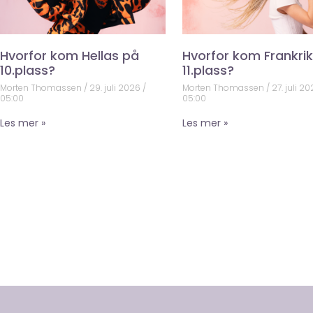
Hvorfor kom Hellas på
Hvorfor kom Frankri
10.plass?
11.plass?
Morten Thomassen
29. juli 2026
Morten Thomassen
27. juli 2
05:00
05:00
Les mer »
Les mer »