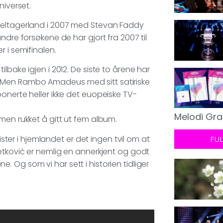
niverset.
 deltagerland i 2007 med Stevan Faddy
ndre forsøkene de har gjort fra 2007 til
 i semifinalen.
lbake igjen i 2012. De siste to årene har
 Men Rambo Amadeus med sitt satiriske
onerte heller ikke det euopeiske TV-
Melodi Gra
men rukket å gitt ut fem album.
r i hjemlandet er det ingen tvil om at
FU
etković er nemlig en annerkjent og godt
 Og som vi har sett i historien tidliger