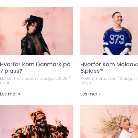
Hvorfor kom Danmark på
Hvorfor kom Moldov
7.plass?
8.plass?
Morten Thomassen
5. august 2026
Morten Thomassen
3. august
05:00
05:00
Les mer »
Les mer »