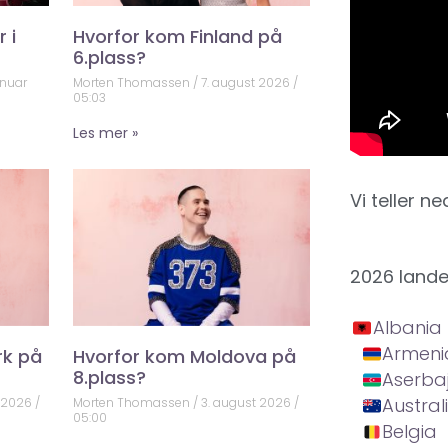
 i
Hvorfor kom Finland på
6.plass?
anuar
Morten Thomassen
7. august 2026
05:03
Les mer »
Vi teller ne
2026 land
Albania
Armeni
rk på
Hvorfor kom Moldova på
8.plass?
Aserba
Austral
t 2026
Morten Thomassen
3. august 2026
05:00
Belgia