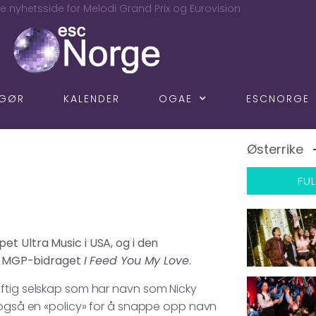
e nyhetsside for Melodi Grand Prix og Eurovision
NGØR
KALENDER
OGAE
ESCNORGE
Østerrike
FUL
et Ultra Music i USA, og i den
til MGP-bidraget
I Feed You My Love
.
aftig selskap som har navn som Nicky
r også en «policy» for å snappe opp navn