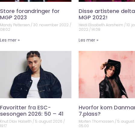
Store forandringer for
Disse artistene deltar
MGP 2023
MGP 2022!
Mandy Pettersen
30. november 2022
Heidi Elisabeth Aarsheim
10. j
08:02
2022
14:08
Les mer »
Les mer »
Favoritter fra ESC-
Hvorfor kom Danma
sesongen 2026: 50 – 41
7.plass?
Knut Olav Halseth
5. august 2026
Morten Thomassen
5. augus
19:17
05:00