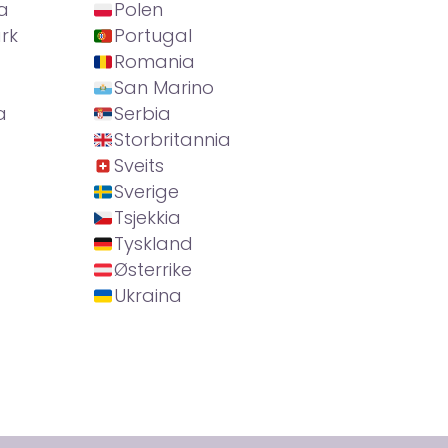
a
Polen
rk
Portugal
Romania
San Marino
a
Serbia
Storbritannia
Sveits
Sverige
Tsjekkia
Tyskland
Østerrike
Ukraina