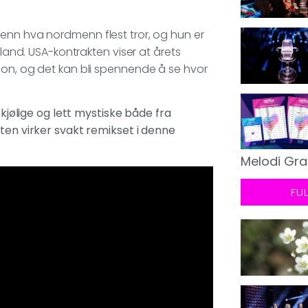
enn hva nordmenn flest tror, og hun er
 land. USA-kontrakten viser at årets
ion, og det kan bli spennende å se hvor
 kjølige og lett mystiske både fra
åten virker svakt remikset i denne
Melodi Gra
FU