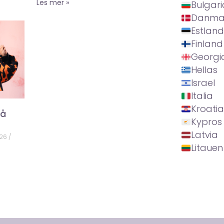
Les mer »
Bulgari
Danma
Estland
Finland
Georgi
Hellas
Israel
Italia
Kroatia
på
Kypros
Latvia
026
Litauen