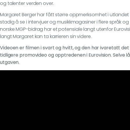
og talenter verden over.
Margaret Berger har fått større oppmerksomhet i utlandet 
stadig å se i intervjuer og musikkmagasiner i flere språk og
norske MGP-bidrag har et potensiale langt utenfor Eurovis
langt Margaret kan ta karrieren sin videre.
Videoen er filmen i svart og hvitt, og den har ivaretatt det
tidligere promovideo og opptredenen i Eurovision. Selve l
utgaven.