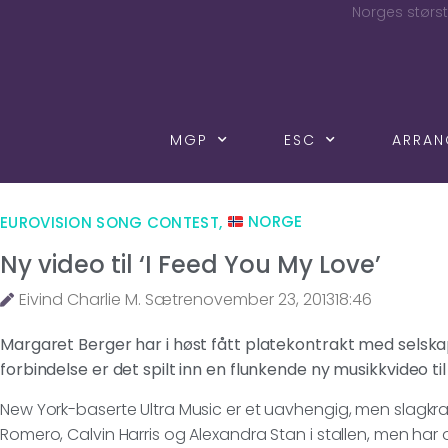
Norges størst
MGP
ESC
ARRA
EUROVISION SONG CONTEST
,
NORGE
Ny video til ‘I Feed You My Love’
Eivind Charlie M. Sætre
november 23, 2013
18:46
Margaret Berger har i høst fått platekontrakt med selskap
forbindelse er det spilt inn en flunkende ny musikkvideo 
New York-baserte Ultra Music er et uavhengig, men slagkr
Romero, Calvin Harris og Alexandra Stan i stallen, men ha