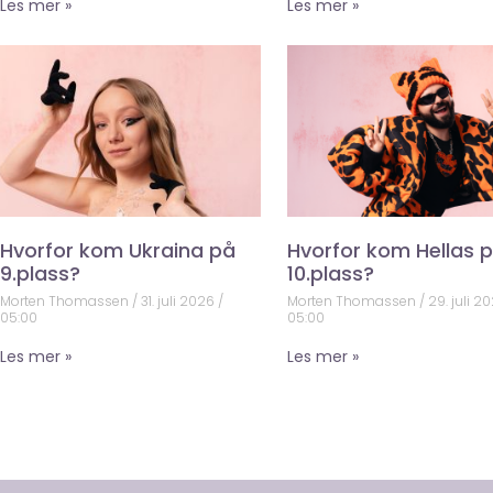
Les mer »
Les mer »
Hvorfor kom Ukraina på
Hvorfor kom Hellas 
9.plass?
10.plass?
Morten Thomassen
31. juli 2026
Morten Thomassen
29. juli 2
05:00
05:00
Les mer »
Les mer »