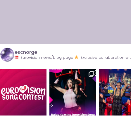
escnorge
Eurovision news/blog page
Exclusive collaboration 