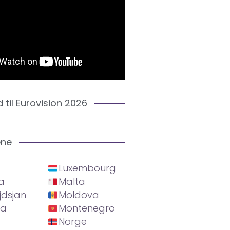
d til Eurovision 2026
ene
Luxembourg
a
Malta
jdsjan
Moldova
ia
Montenegro
Norge