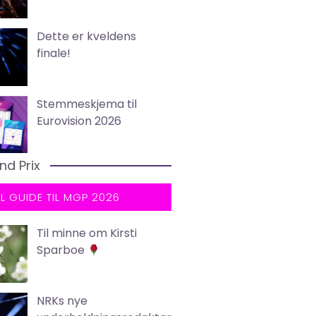
Dette er kveldens
finale!
Stemmeskjema til
Eurovision 2026
nd Prix
LL GUIDE TIL MGP 2026
Til minne om Kirsti
Sparboe
NRKs nye