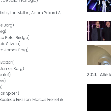
Joe Julian Farrugia)
ista, Lou Mullen, Adam Pakard &
es Borg)
org)
e Peter Bridge)
ie Stivala)
ard James Borg)
 Balzan)
 James Borg)
2026: Alle 
allef)
iss)
n)
arl Spiteri)
Beatrice Eriksson, Marcus Frenell &