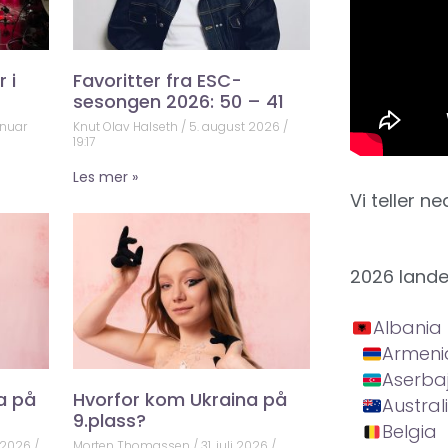
 i
Favoritter fra ESC-
sesongen 2026: 50 – 41
anuar
Knut Olav Halseth
5. august 2026
19:17
Les mer »
Vi teller ne
2026 land
Albania
Armeni
Aserba
a på
Hvorfor kom Ukraina på
Austral
9.plass?
Belgia
 2026
Morten Thomassen
31. juli 2026