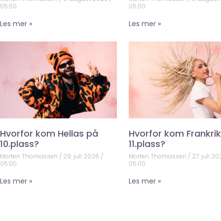
05:00
05:00
Les mer »
Les mer »
Hvorfor kom Hellas på
Hvorfor kom Frankri
10.plass?
11.plass?
Morten Thomassen
29. juli 2026
Morten Thomassen
27. juli 2
05:00
05:00
Les mer »
Les mer »