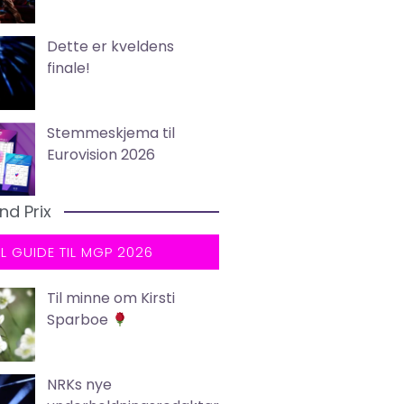
Dette er kveldens
finale!
Stemmeskjema til
Eurovision 2026
nd Prix
LL GUIDE TIL MGP 2026
Til minne om Kirsti
Sparboe
NRKs nye