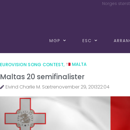
Norges størst
MGP
ESC
ARRA
EUROVISION SONG CONTEST
,
MALTA
Maltas 20 semifinalister
Eivind Charlie M. Sætre
november 29, 2013
22:04