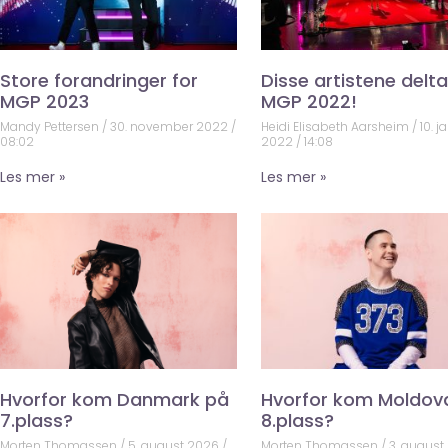
Store forandringer for
Disse artistene deltar
MGP 2023
MGP 2022!
Mandy Pettersen
30. november 2022
Heidi Elisabeth Aarsheim
10. j
08:02
2022
14:08
Les mer »
Les mer »
Hvorfor kom Danmark på
Hvorfor kom Moldov
7.plass?
8.plass?
Morten Thomassen
5. august 2026
Morten Thomassen
3. august