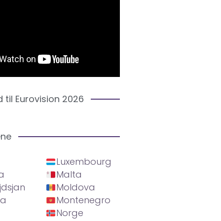
d til Eurovision 2026
ene
Luxembourg
a
Malta
jdsjan
Moldova
ia
Montenegro
Norge