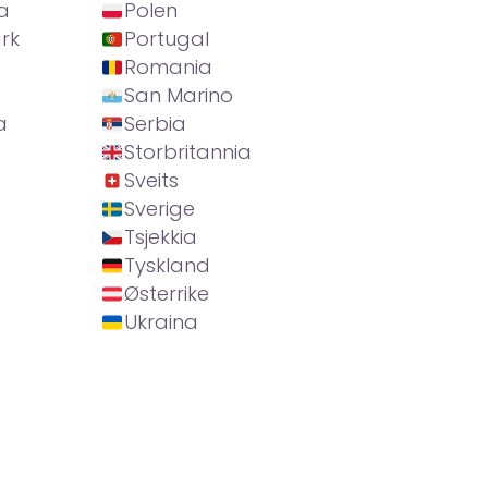
a
Polen
rk
Portugal
Romania
San Marino
a
Serbia
Storbritannia
Sveits
Sverige
Tsjekkia
Tyskland
Østerrike
Ukraina