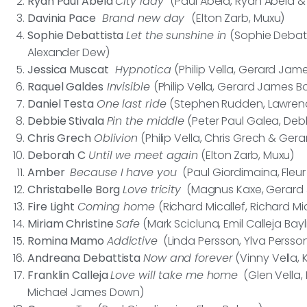
Ryan Paul Abela
City lady
(Paul Abela, Ryan Abela & 
Davinia Pace
Brand new day
(Elton Zarb, Muxu)
Sophie Debattista
Let the sunshine in
(Sophie Debatt
Alexander Dew)
Jessica Muscat
Hypnotica
(Philip Vella, Gerard Jam
Raquel Galdes
Invisible
(Philip Vella, Gerard James B
Daniel Testa
One last ride
(Stephen Rudden, Lawrenc
Debbie Stivala
Pin the middle
(Peter Paul Galea, Debb
Chris Grech
Oblivion
(Philip Vella, Chris Grech & Ger
Deborah C
Until we meet again
(Elton Zarb, Muxu)
Amber
Because I have you
(Paul Giordimaina, Fleur
Christabelle Borg
Love tricity
(Magnus Kaxe, Gerard
Fire Light
Coming home
(Richard Micallef, Richard Mic
Miriam Christine
Safe
(Mark Scicluna, Emil Calleja Bayl
Romina Mamo
Addictive
(Linda Persson, Ylva Persso
Andreana Debattista
Now and forever
(Vinny Vella, K
Franklin Calleja
Love will take me home
(Glen Vella, 
Michael James Down)