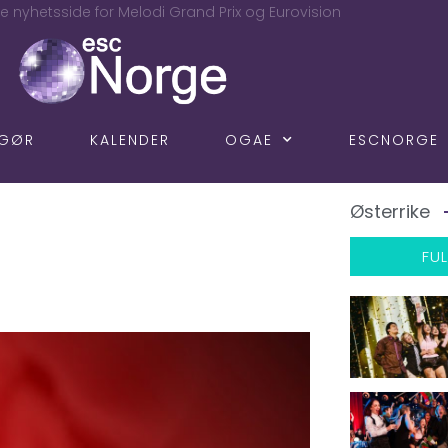
e nyhetsside for Melodi Grand Prix og Eurovision
NGØR
KALENDER
OGAE
ESCNORGE
Østerrike
FUL