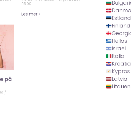
Bulgari
05:00
Danma
Les mer »
Estland
Finland
Georgi
Hellas
Israel
Italia
Kroatia
Kypros
Latvia
ke på
Litauen
026