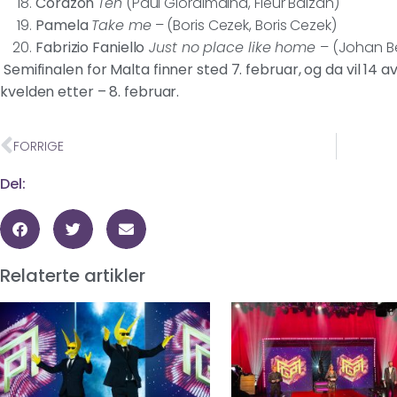
Corazon
Ten
(Paul Giordimaina, Fleur Balzan)
Pamela
Take me
– (Boris Cezek, Boris Cezek)
Fabrizio Faniello
Just no place like home
– (Johan B
Semifinalen for Malta finner sted 7. februar, og da vil 14 a
kvelden etter – 8. februar.
FORRIGE
Del:
Relaterte artikler