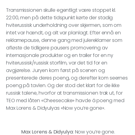
Transmissionen skulle egentligt være stoppet kl.
22:00, men på dette tidspunkt kørte der stadig
hviterussisk underholdning over skjermen, som om
intet var hændt, og alt var planlagt. Efter ennå en
reklamepause, denne gang med julereklamer som
afløste de tidligere pausers promovering av
internasjonale produkter og en trailer for en ny
hviterussisk/russisk storfilm, var det tid for en
avgjørelse. Juryen kom først på scenen og
presenterede deres poeng, og derefter kom seernes
poeng på tavlen. Og der stod det klart for de ikke
russisk talene, hvorfor at transmissionen trak ut, for
TEO med låten «Cheesecake» havde á poeng med
Max Lorens & Didyulyas «Now you’re gone».
Max Lorens & Didyulya
: Now you’re gone.