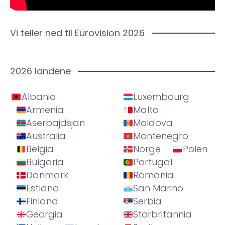
Vi teller ned til Eurovision 2026
2026 landene
Albania
Luxembourg
Armenia
Malta
Aserbajdsjan
Moldova
Australia
Montenegro
Belgia
Norge
Polen
Bulgaria
Portugal
Danmark
Romania
Estland
San Marino
Finland
Serbia
Georgia
Storbritannia