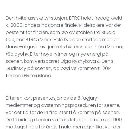
Den hviterussiske tv-stasjon, BTRC holdt fredag kveld
kl. 20:00 landets nasjonale finale. 14 deltakere var der
bestemt for finalen, som løp av stablen fra Studio
600, hos BTRC i Minsk. Hele kvelden startede med en
danse-utgave av fjorårets hviterussiske håp i Malmø,
«Solayoh». Efter høye rytmer og mye energi på
scenen, kom vertsparret Olga Ryzhykova & Denis
Dudinskiy på scenen, og bød velkommen til 2014
finalen i Hviterusland.
Efter en kort presentasjon av de 8 fagjury-
medlemmer og avstemningsproseduren for seerne,
var det tid for de 14 finalister til å komme på scenen.
De 14 bidrag i finalen var fundet blandt mere end 100
mottaget håp for årets finale, men egentligt var der