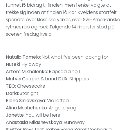
funnet 15 bidrag til finalen, men 1 enkel valgte at
trekke sig inden at finalen lå klar. Kveldens startfelt
spendte over klassiske verker, over Sør-Amerikanske
rytmer, rap og rock. Følgende 14 finalister stod på
scenen fredag kveld:
Natalia Tamelo
: Not what I’ve been looking for
Nuteki
: Fly away
Artem Mikhalenko
: Rapsodia no.1
Matvei Cooper & band DUX
: Strippers
TEO
: Cheesecake
Daria
: Starlight
Elena Siniavskaya
: Via lattea
Alina Moshchenko
: Angel crying
Janette
: You will be here
Anastasia Milashevskaya
: Runaway
Switter Boys feat. Kate&Volga Karol
: Vechnaya