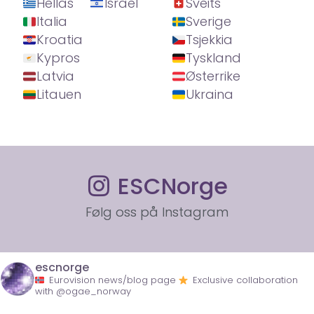
Hellas
Israel
Sveits
Italia
Sverige
Kroatia
Tsjekkia
Kypros
Tyskland
Latvia
Østerrike
Litauen
Ukraina
ESCNorge
Følg oss på Instagram
escnorge
Eurovision news/blog page
Exclusive collaboration
with @ogae_norway