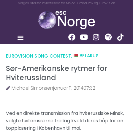
Norges største nyhetsside for Melodi Grand Prix og Eurovision
EUROVISION SONG CONTEST
,
BELARUS
Sør-Amerikanske rytmer for
Hviterussland
Michael Simonsen
januar 11, 2014
07:32
Ved en direkte transmission fra hviterussiske Minsk,
valgte hviterusserne fredag kveld deres håp for en
topplasering i København til mai.