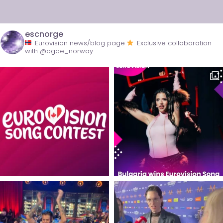
escnorge
Eurovision news/blog page
Exclusive collaboration
with @ogae_norway