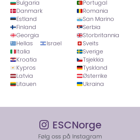
Bulgaria
Portugal
Danmark
Romania
Estland
San Marino
Finland
Serbia
Georgia
Storbritannia
Hellas
Israel
Sveits
Italia
Sverige
Kroatia
Tsjekkia
Kypros
Tyskland
Latvia
Østerrike
Litauen
Ukraina
ESCNorge
Følg oss på Instagram