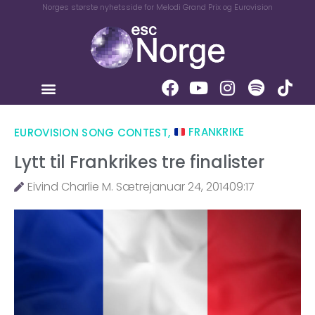
Norges største nyhetsside for Melodi Grand Prix og Eurovision
EUROVISION SONG CONTEST
,
FRANKRIKE
Lytt til Frankrikes tre finalister
Eivind Charlie M. Sætre
januar 24, 2014
09:17