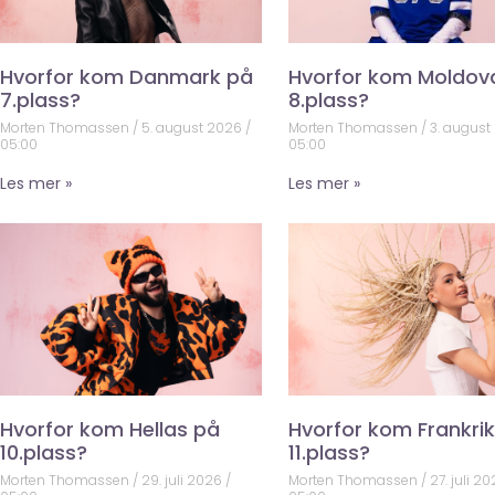
Hvorfor kom Danmark på
Hvorfor kom Moldov
7.plass?
8.plass?
Morten Thomassen
5. august 2026
Morten Thomassen
3. august
05:00
05:00
Les mer »
Les mer »
Hvorfor kom Hellas på
Hvorfor kom Frankri
10.plass?
11.plass?
Morten Thomassen
29. juli 2026
Morten Thomassen
27. juli 2