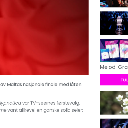
Melodi Gra
FU
av Maltas nasjonale finale med låten
Hypnotica
var TV-seernes førstevalg.
ome
vant allikevel en ganske solid seier: