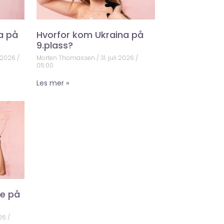
a på
Hvorfor kom Ukraina på
9.plass?
 2026
Morten Thomassen
31. juli 2026
05:00
Les mer »
ke på
026