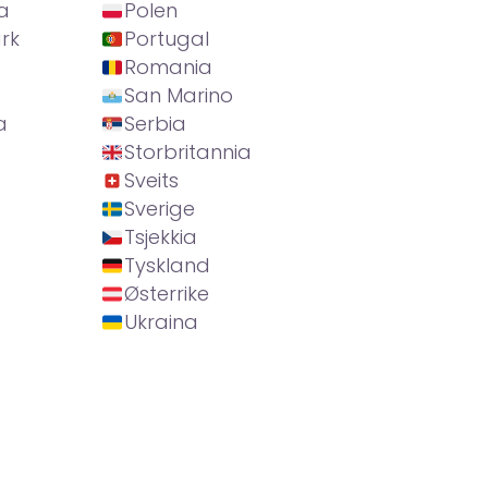
a
Polen
rk
Portugal
Romania
San Marino
a
Serbia
Storbritannia
Sveits
Sverige
Tsjekkia
Tyskland
Østerrike
Ukraina