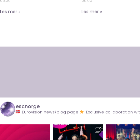
05:00
05:00
Les mer »
Les mer »
escnorge
Eurovision news/blog page
Exclusive collaboration 