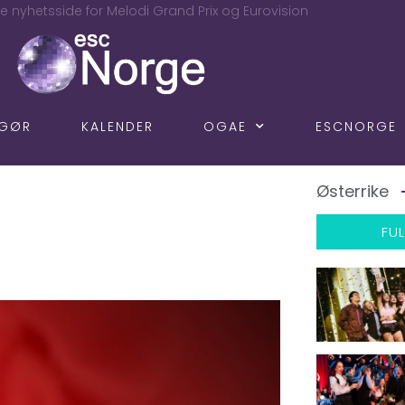
e nyhetsside for Melodi Grand Prix og Eurovision
NGØR
KALENDER
OGAE
ESCNORGE
Østerrike
FUL