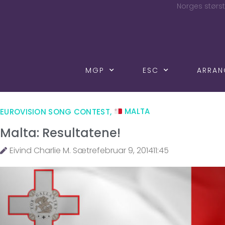
Norges størst
MGP
ESC
ARRA
EUROVISION SONG CONTEST
,
MALTA
Malta: Resultatene!
Eivind Charlie M. Sætre
februar 9, 2014
11:45