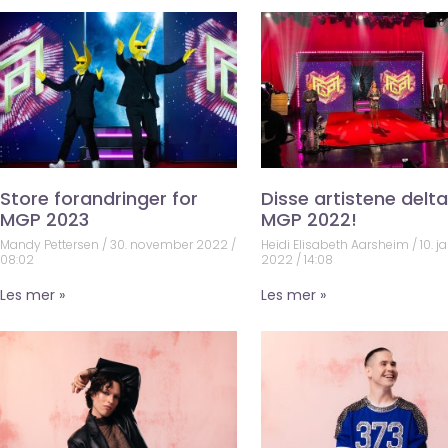
Store forandringer for
Disse artistene deltar
MGP 2023
MGP 2022!
Mandy Pettersen
30. november 2022
Heidi Elisabeth Aarsheim
10. j
08:02
2022
14:08
Les mer »
Les mer »