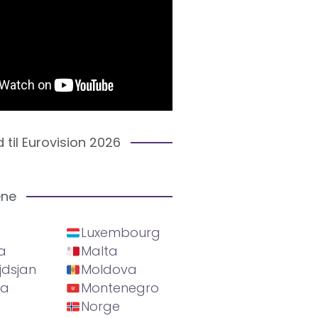
d til Eurovision 2026
ene
Luxembourg
a
Malta
jdsjan
Moldova
ia
Montenegro
Norge