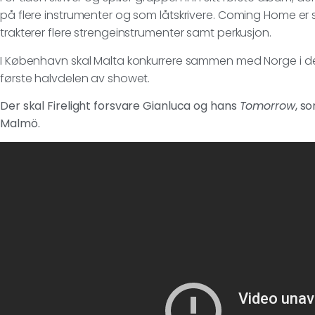
på flere instrumenter og som låtskrivere. Coming Home er 
trakterer flere strengeinstrumenter samt perkusjon.
I København skal Malta konkurrere sammen med Norge i de
første halvdelen av showet.
Der skal Firelight forsvare Gianluca og hans
Tomorrow
, s
Malmö.