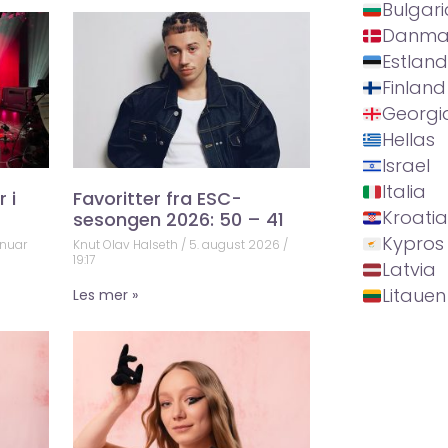
Bulgari
Danma
Estland
Finland
Georgi
Hellas
Israel
Italia
 i
Favoritter fra ESC-
Kroatia
sesongen 2026: 50 – 41
Kypros
anuar
Knut Olav Halseth
5. august 2026
19:17
Latvia
Litauen
Les mer »