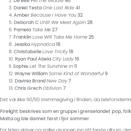
2.
De Bee Pin
The Middle
46
3.
Daniel Testa
One Last Ride
41
4.
Amber
Because I Have You
32
5.
Deborah C
Until We Meet Again
28
6.
Pamela
Take Me
27
7.
Franklin
Love Will Take Me Home
25
8.
Jessika
Hypnotica
18
8.
Christabelle
Love Tricity
18
10.
Ryan Paul Abela
City Lady
16
11.
Sophie
Let The Sunshine In
11
12.
Wayne William
Some Kind of Wonderful
9
13.
Davinia Brand
New Day
7
13.
Chris Grech
Oblivion
7
Det var ikke 50/50 stemmegiving i finalen, da telefonstemm
Firelight beskrives som en gruppe i grenselandet pop, folk
Malta og ble dannet først i fjor sommer.
For tiden skriver og spiller gruppen inn sitt første album