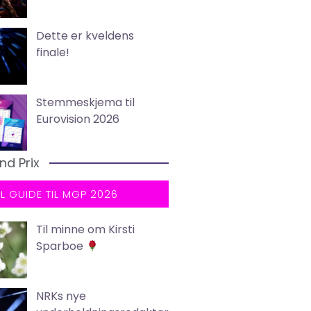
Dette er kveldens
finale!
Stemmeskjema til
Eurovision 2026
nd Prix
LL GUIDE TIL MGP 2026
Til minne om Kirsti
Sparboe
NRKs nye