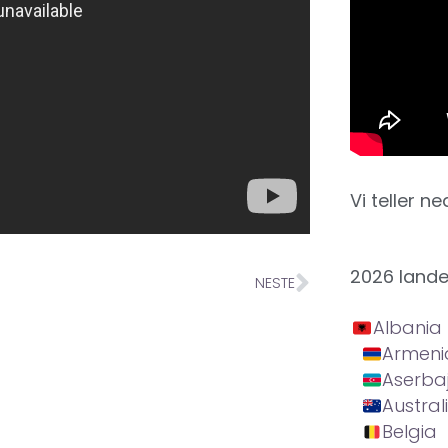
Vi teller ne
2026 land
NESTE
Albania
Armeni
Aserba
Austral
Belgia