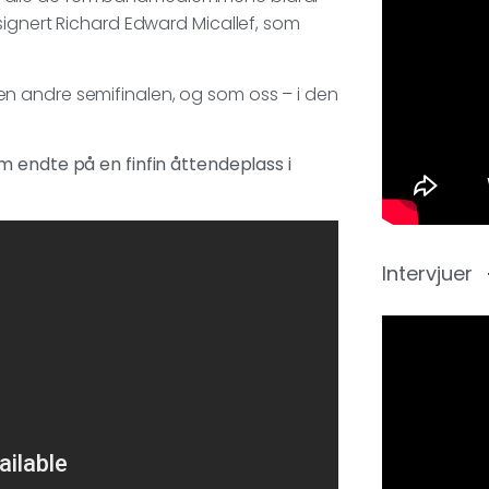
signert Richard Edward Micallef, som
n andre semifinalen, og som oss – i den
om endte på en finfin åttendeplass i
Intervjuer