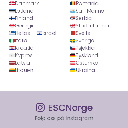
Danmark
Romania
Estland
San Marino
Finland
Serbia
Georgia
Storbritannia
Hellas
Israel
Sveits
Italia
Sverige
Kroatia
Tsjekkia
Kypros
Tyskland
Latvia
Østerrike
Litauen
Ukraina
ESCNorge
Følg oss på Instagram