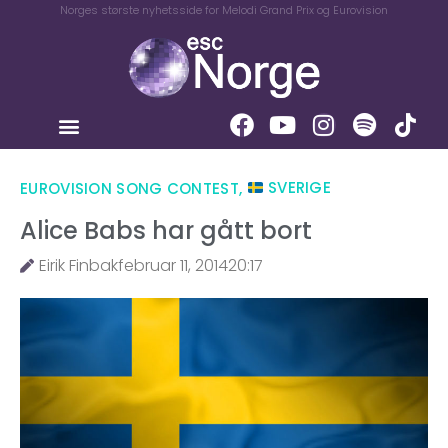
Norges største nyhetsside for Melodi Grand Prix og Eurovision
EUROVISION SONG CONTEST
,
SVERIGE
Alice Babs har gått bort
Eirik Finbak
februar 11, 2014
20:17