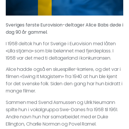
Sveriges første Eurovision-deltager Alice Babs døde i
dag 90 år gammel.
I 1958 deltok hun for Sverige i Eurovision med låten
«Lilla stjärna» som ble belønnet med fjerdeplass. I
1958 var det med ti deltagerland i konkurransen.
Alice hadde også en skuespiller-karriere, og det var i
filmen «Swing It Magistern» fra 1940 at hun ble kjent
for det svenske folk. Siden den gang har hun bidratt i
mange filmer.
Sammen med Svend Asmussen og Ulrik Neumann
spilte hun i vokalgruppa Swe-Danes fra 1958 til 1961.
Andre navn hun har samarbeidet med er Duke
Ellington, Charlie Norman og Povel Ramel.