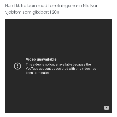
Hun fikk tre barn med forretningsmann Nils Ivar
Sjöblom som gikk bort i 2011.