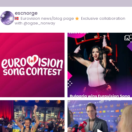
escnorge
Eurovision news/blog page
Exclusive collaboration
with @ogae_norway