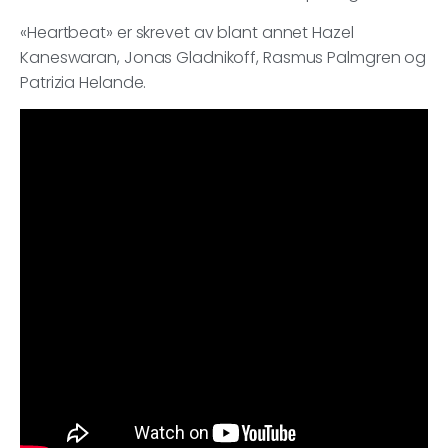
«Heartbeat» er skrevet av blant annet Hazel
Kaneswaran, Jonas Gladnikoff, Rasmus Palmgren og
Patrizia Helande.