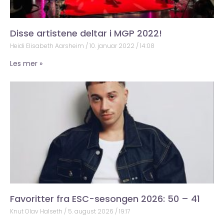
Disse artistene deltar i MGP 2022!
Heidi Elisabeth Aarsheim
10. januar 2022
14:08
Les mer »
Favoritter fra ESC-sesongen 2026: 50 – 41
Knut Olav Halseth
5. august 2026
19:17