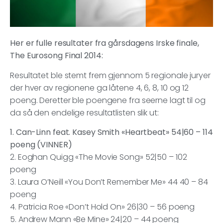
Her er fulle resultater fra gårsdagens Irske finale,
The Eurosong Final 2014:
Resultatet ble stemt frem gjennom 5 regionale juryer
der hver av regionene ga låtene 4, 6, 8, 10 og 12
poeng. Deretter ble poengene fra seerne lagt til og
da så den endelige resultatlisten slik ut:
1. Can-Linn feat. Kasey Smith «Heartbeat» 54|60 – 114
poeng (VINNER)
2. Eoghan Quigg «The Movie Song» 52|50 – 102
poeng
3. Laura O’Neill «You Don’t Remember Me» 44 40 – 84
poeng
4. Patricia Roe «Don’t Hold On» 26|30 – 56 poeng
5. Andrew Mann «Be Mine» 24|20 – 44 poeng