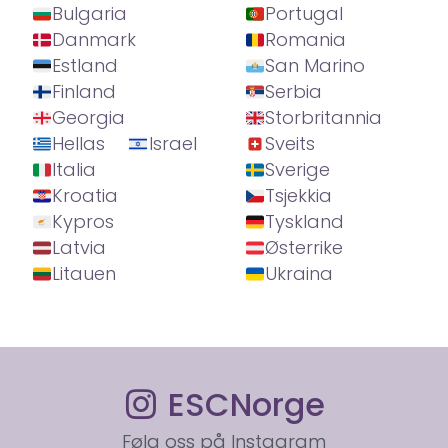
Bulgaria
Portugal
Danmark
Romania
Estland
San Marino
Finland
Serbia
Georgia
Storbritannia
Hellas
Israel
Sveits
Italia
Sverige
Kroatia
Tsjekkia
Kypros
Tyskland
Latvia
Østerrike
Litauen
Ukraina
ESCNorge
Følg oss på Instagram