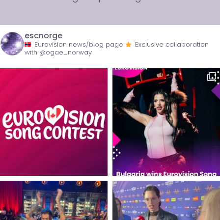
escnorge
Eurovision news/blog page
Exclusive collaboration
with @ogae_norway