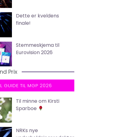
Dette er kveldens
finale!
Stemmeskjema til
Eurovision 2026
nd Prix
LL GUIDE TIL MGP 2026
Til minne om Kirsti
Sparboe
NRKs nye