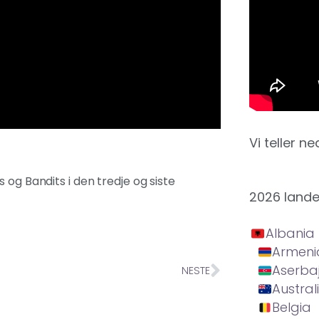
Vi teller ne
 og Bandits i den tredje og siste
2026 land
Albania
Armeni
Aserba
NESTE
Austral
Belgia