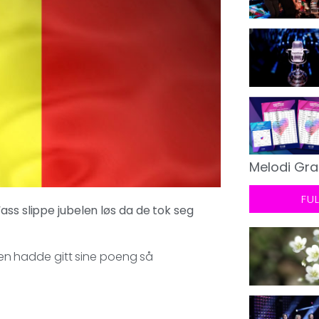
Melodi Gra
FU
ass slippe jubelen løs da de tok seg
ryen hadde gitt sine poeng så