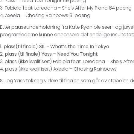
2. Yass – Need You Tonight 89 poeng
3. Fabiola feat. Loredana – She’s After My Piano 84 poeng
4. Axeela – Chasing Rainbows 81 poeng
Etter pauseunderholdning fra Kate Ryan ble seer- og ju
programlederne kunne annonsere det endelige resultatet:
1. plass(til finale) SIL – What’s the Time In Tokyo
2. plass (til finale) Yass – Need You Tonight
3. plass (ikke kvalifisert) Fabiola feat. Loredana – She’s Aft
4. plass (ikke kvalifisert) Axeela – Chasing Rainbows
SIL og Yass tok seg videre til finalen som går av stabelen d