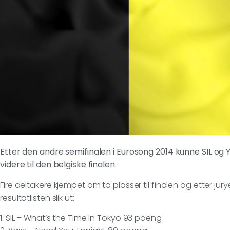
Etter den andre semifinalen i Eurosong 2014 kunne SIL og Y
videre til den belgiske finalen.
Fire deltakere kjempet om to plasser til finalen og etter ju
resultatlisten slik ut:
1. SIL – What’s the Time In Tokyo 93 poeng