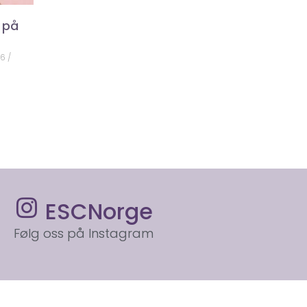
 på
26
ESCNorge
Følg oss på Instagram