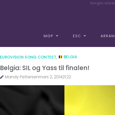
Norges størst
MGP
ESC
ARRA
EUROVISION SONG CONTEST
,
BELGIA
Belgia: SIL og Yass til finalen!
Mandy Pettersen
mars 2, 2014
21:22