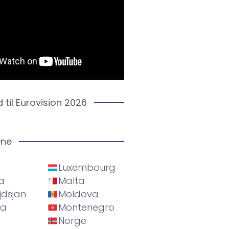
d til Eurovision 2026
ene
Luxembourg
a
Malta
jdsjan
Moldova
ia
Montenegro
Norge