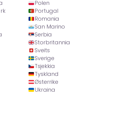
a
Polen
rk
Portugal
Romania
San Marino
a
Serbia
Storbritannia
Sveits
Sverige
Tsjekkia
Tyskland
Østerrike
Ukraina