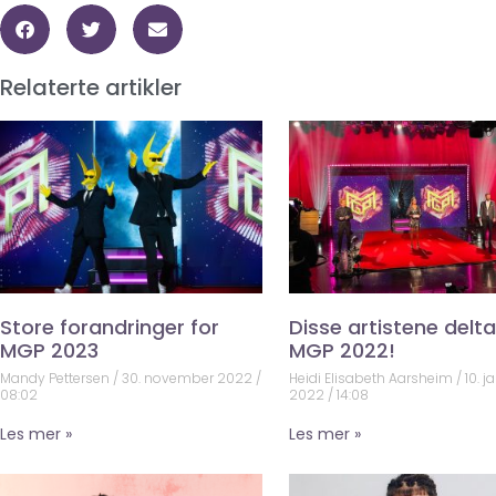
Relaterte artikler
Store forandringer for
Disse artistene deltar
MGP 2023
MGP 2022!
Mandy Pettersen
30. november 2022
Heidi Elisabeth Aarsheim
10. j
08:02
2022
14:08
Les mer »
Les mer »