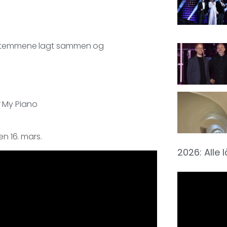
rystemmene lagt sammen og
er My Piano
en 16. mars.
2026: Alle 