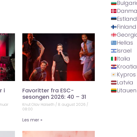
Bulgari
Danma
Estland
Finland
Georgi
Hellas
Israel
Italia
Kroatia
Kypros
Latvia
 i
Favoritter fra ESC-
Litauen
sesongen 2026: 40 – 31
anuar
Knut Olav Halseth
8. august 2026
08:00
Les mer »