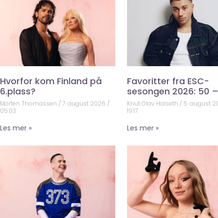
Hvorfor kom Finland på
Favoritter fra ESC-
6.plass?
sesongen 2026: 50 –
Morten Thomassen
7. august 2026
Knut Olav Halseth
5. august 
05:03
19:17
Les mer »
Les mer »