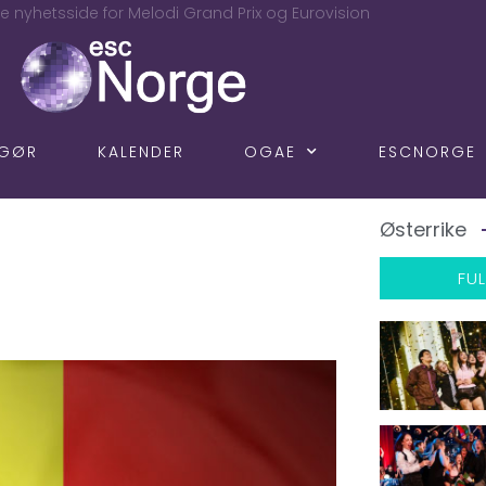
e nyhetsside for Melodi Grand Prix og Eurovision
NGØR
KALENDER
OGAE
ESCNORGE
Østerrike
FUL