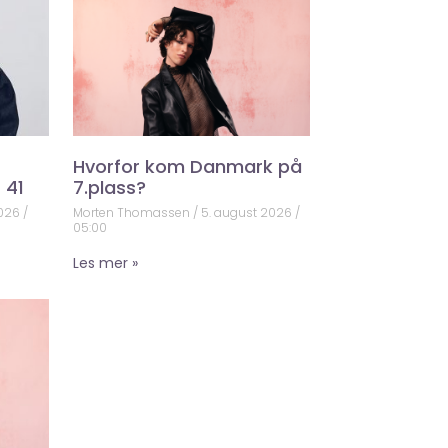
Hvorfor kom Danmark på
 41
7.plass?
2026
Morten Thomassen
5. august 2026
05:00
Les mer »