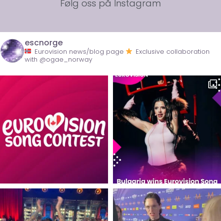
Følg oss på Instagram
escnorge
Eurovision news/blog page
Exclusive collaboration
with @ogae_norway