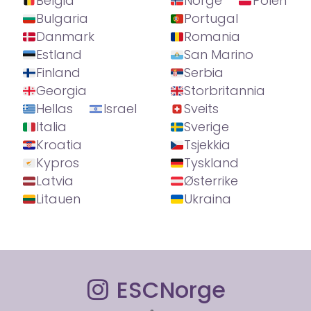
Belgia
Norge
Polen
Bulgaria
Portugal
Danmark
Romania
Estland
San Marino
Finland
Serbia
Georgia
Storbritannia
Hellas
Israel
Sveits
Italia
Sverige
Kroatia
Tsjekkia
Kypros
Tyskland
Latvia
Østerrike
Litauen
Ukraina
ESCNorge