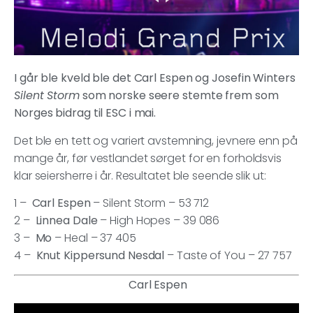
I går ble kveld ble det Carl Espen og Josefin Winters
Silent Storm
som norske seere stemte frem som
Norges bidrag til ESC i mai.
Det ble en tett og variert avstemning, jevnere enn på
mange år, før vestlandet sørget for en forholdsvis
klar seiersherre i år. Resultatet ble seende slik ut:
1 –
Carl Espen
– Silent Storm – 53 712
2 –
Linnea Dale
– High Hopes – 39 086
3 –
Mo
– Heal – 37 405
4 –
Knut Kippersund Nesdal
– Taste of You – 27 757
Carl Espen