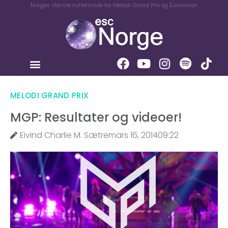
Norges største nyhetsside for Melodi Grand Prix og Eurovision
MELODI GRAND PRIX
MGP: Resultater og videoer!
Eivind Charlie M. Sætre
mars 16, 2014
09:22