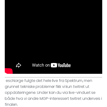
escNorge fulgte det hele live fra Spektrum, men
grunnet tekniske problemer fikk vi kun twitret ut
oppdateringene. Under kan du via live-vinduet se
både hva vi andre MGP-interessert twitret underveis i
finalen.